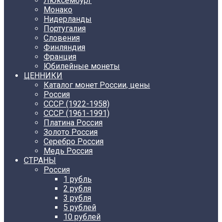
Люксембург
Монако
Нидерланды
Португалия
Словения
Финляндия
Франция
Юбилейные монеты
ЦЕННИКИ
Каталог монет России, цены
Россия
СССР (1922-1958)
CCCР (1961-1991)
Платина Россия
Золото Россия
Серебро Россия
Медь Россия
СТРАНЫ
Россия
1 рубль
2 рубля
3 рубля
5 рублей
10 рублей