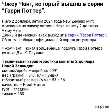
Чжоу Чанг, который вышла в серии
“Гарри Поттер”.
Ниуэ 2 доллара, летом 2024 года New Zealand Mint
отчеканил по заказу острова Ниуэ монету 2 доллара
Чжоу Чанг.
Данный денежный знак выходит
в серии “Гарри Поттер”
.
Об этом сообщает официальный портал регулятора.
Чжоу Чанг – юная волшебница, подруга Гарри Поттера
из книг Дж. К. Роулинг.
Техническая характеристика монеты 2 доллара
Новой Зеландии:
металл/проба – серебро/.999°
вес, (грамм) – 31.1 или 1 унция
габаритный размер, (мм) – 53 × 36
качество – Proof + цвет
гурт – гладкий
тираж – 150
на рев