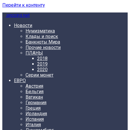
Перейти к контенту
oncoins.net
Новости
Нумизматика
Клады и поиск
Банкноты Мира
Прочие новости
ПЛАНЫ
2018
2019
2020
Серии монет
ЕВРО
Австрия
Бельгия
Ватикан
Германия
Греция
Ирландия
Испания
Италия