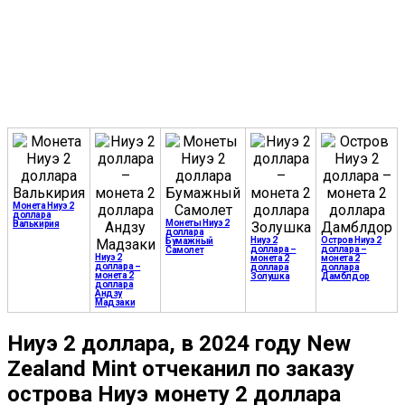
Монета Ниуэ 2
доллара
Монеты Ниуэ 2
Валькирия
доллара
Ниуэ 2
Остров Ниуэ 2
Бумажный
доллара –
доллара –
Самолет
Ниуэ 2
монета 2
монета 2
доллара –
доллара
доллара
монета 2
Золушка
Дамблдор
доллара
Андзу
Мадзаки
Ниуэ 2 доллара, в 2024 году New
Zealand Mint отчеканил по заказу
острова Ниуэ монету 2 доллара