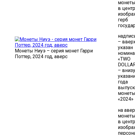
монеты
в цент
изобра
герб
госуда
надписи
– ввер
указан
Монеты Ниуэ – серия монет Гарри
номина
Поттер, 2024 год, аверс
«TWO
DOLLA
– вниз
указан
года
выпуск
монет
«2024»
на аве
монеты
в цент
изобра
персон