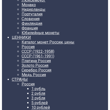
Люксембург
Монако
Нидерланды
Португалия
Словения
Финляндия
Франция
Юбилейные монеты
ЦЕННИКИ
Каталог монет России, цены
Россия
СССР (1922-1958)
CCCР (1961-1991)
Платина Россия
Золото Россия
Серебро Россия
Медь Россия
СТРАНЫ
Россия
1 рубль
2 рубля
3 рубля
5 рублей
10 рублей