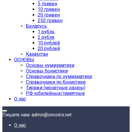
5 гривен
10 гривен
20 гривен
250 гривен
Беларусь
1 рубль
2 рубля
10 рублей
20 рублей
Казахстан
ОСНОВЫ
Основы нумизматики
Основы бонистики
Справочники по нумизматике
Справочники по бонистике
Тиражи (монетные дворы)
РФ юбилейные/памятные
О нас
Пишите нам: admin@oncoins.net
О нас