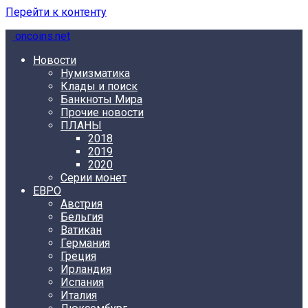
Перейти к контенту
oncoins.net
Новости
Нумизматика
Клады и поиск
Банкноты Мира
Прочие новости
ПЛАНЫ
2018
2019
2020
Серии монет
ЕВРО
Австрия
Бельгия
Ватикан
Германия
Греция
Ирландия
Испания
Италия