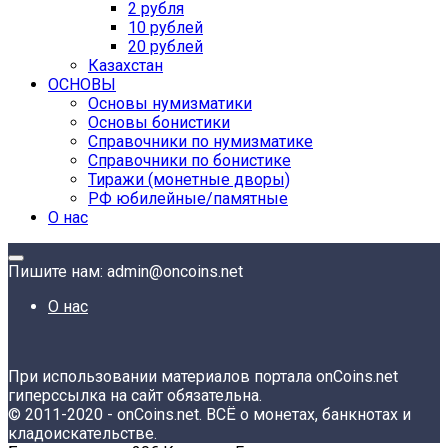
2 рубля
10 рублей
20 рублей
Казахстан
ОСНОВЫ
Основы нумизматики
Основы бонистики
Справочники по нумизматике
Справочники по бонистике
Тиражи (монетные дворы)
РФ юбилейные/памятные
О нас
Пишите нам: admin@oncoins.net
О нас
При использовании материалов портала onCoins.net
гиперссылка на сайт обязательна.
© 2011-2020 - onCoins.net. ВСЁ о монетах, банкнотах и
кладоискательстве.