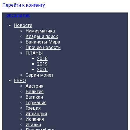
Перейти к контенту
oncoins.net
Новости
Нумизматика
Клады и поиск
Банкноты Мира
Прочие новости
ПЛАНЫ
2018
2019
2020
Серии монет
ЕВРО
Австрия
Бельгия
Ватикан
Германия
Греция
Ирландия
Испания
Италия