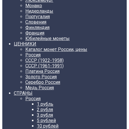
Люксембург
Монако
Нидерланды
Португалия
Словения
Финляндия
Франция
Юбилейные монеты
ЦЕННИКИ
Каталог монет России, цены
Россия
СССР (1922-1958)
CCCР (1961-1991)
Платина Россия
Золото Россия
Серебро Россия
Медь Россия
СТРАНЫ
Россия
1 рубль
2 рубля
3 рубля
5 рублей
10 рублей