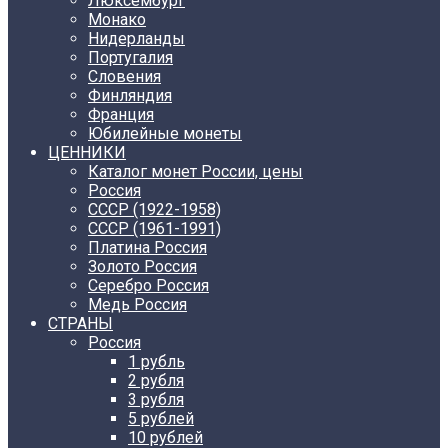
Люксембург
Монако
Нидерланды
Португалия
Словения
Финляндия
Франция
Юбилейные монеты
ЦЕННИКИ
Каталог монет России, цены
Россия
СССР (1922-1958)
CCCР (1961-1991)
Платина Россия
Золото Россия
Серебро Россия
Медь Россия
СТРАНЫ
Россия
1 рубль
2 рубля
3 рубля
5 рублей
10 рублей