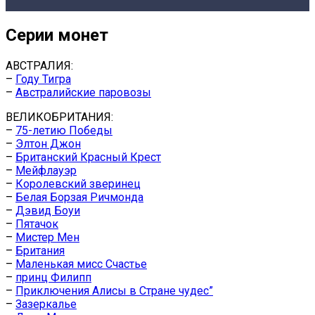
Серии монет
АВСТРАЛИЯ:
–
Году Тигра
–
Австралийские паровозы
ВЕЛИКОБРИТАНИЯ:
–
75-летию Победы
–
Элтон Джон
–
Британский Красный Крест
–
Мейфлауэр
–
Королевский зверинец
–
Белая Борзая Ричмонда
–
Дэвид Боуи
–
Пятачок
–
Мистер Мен
–
Британия
–
Маленькая мисс Счастье
–
принц Филипп
–
Приключения Алисы в Стране чудес”
–
Зазеркалье