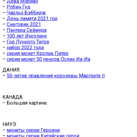
–
Дева Мэриан
–
Робин Гуд
–
Чарльз Бэббидж
–
День памяти 2021 год
–
Снеговик 2021
–
Пантера Сеймура
–
100 лет Инсулину
–
Год Лунного Тигра
–
набор 2022 года
–
серия монет Кролик Питер
–
серия монет 50 пенсов Ослик Иа-Иа
ДАНИЯ:
–
50-летие правления королевы Маргрете II
КАНАДА:
– Большая картина
НИУЭ:
–
монеты серии Героини
–
монеты серии Китайские герои