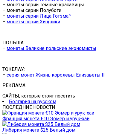
– монеты серии Темные красавицы
– монеты серии Полубоги
–
монеты серии Лица Готэма™
–
монеты серии Хищники
ПОЛЬША:
–
монеты Великие польские экономисты
ТОКЕЛАУ:
–
серия монет Жизнь королевы Елизаветы II
РЕКЛАМА
САЙТЫ, которые стоит посетить
Болгария на русском
ПОСЛЕДНИЕ НОВОСТИ
Франция монета €10 Эомер и урук-хаи
Либерия монета $25 Белый дом