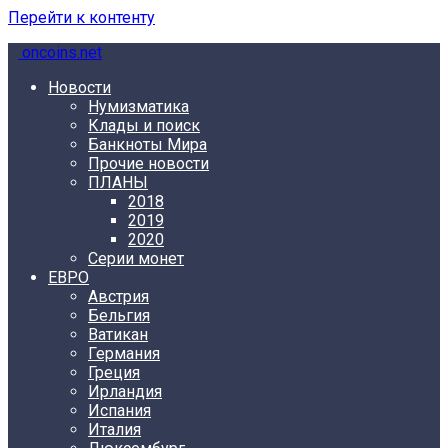
Перейти к контенту
oncoins.net
Новости
Нумизматика
Клады и поиск
Банкноты Мира
Прочие новости
ПЛАНЫ
2018
2019
2020
Серии монет
ЕВРО
Австрия
Бельгия
Ватикан
Германия
Греция
Ирландия
Испания
Италия