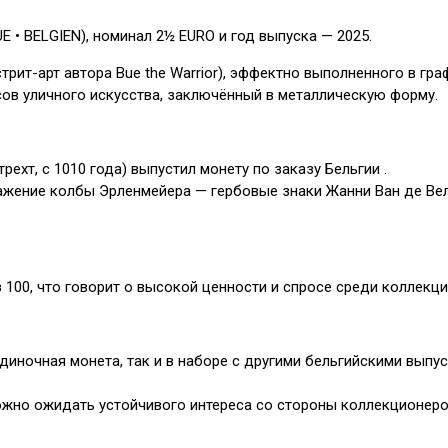
UE • BELGIEN), номинал 2½ EURO и год выпуска — 2025.
рит-арт автора Bue the Warrior), эффектно выполненного в гра
ов уличного искусства, заключённый в металлическую форму.
хт, с 1010 года) выпустил монету по заказу Бельгии .
ажение колбы Эрленмейера — гербовые знаки Жанни Ван де Велде
 100, что говорит о высокой ценности и спросе среди коллекци
диночная монета, так и в наборе с другими бельгийскими выпус
 можно ожидать устойчивого интереса со стороны коллекционеро