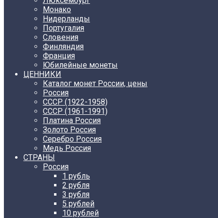
Люксембург
Монако
Нидерланды
Португалия
Словения
Финляндия
Франция
Юбилейные монеты
ЦЕННИКИ
Каталог монет России, цены
Россия
СССР (1922-1958)
CCCР (1961-1991)
Платина Россия
Золото Россия
Серебро Россия
Медь Россия
СТРАНЫ
Россия
1 рубль
2 рубля
3 рубля
5 рублей
10 рублей