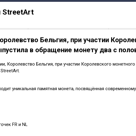
 StreetАrt
Королевство Бельгия, при участии Корол
выпустила в обращение монету два с полов
ии, Королевство Бельгия, при участии Королевского монетного д
treetАrt.
ходит уникальная памятная монета, посвящённая современному 
точек FR и NL