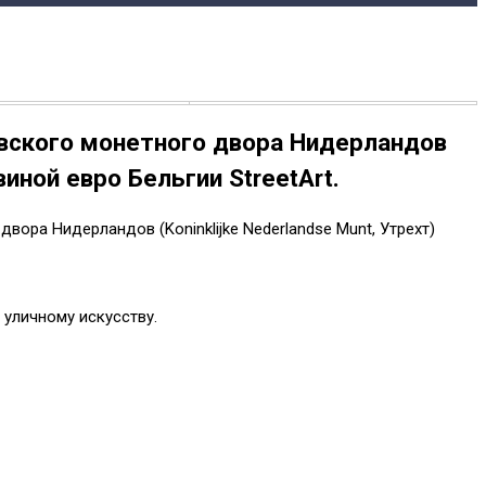
евского монетного двора Нидерландов
иной евро Бельгии StreetАrt.
вора Нидерландов (Koninklijke Nederlandse Munt, Утрехт)
уличному искусству.