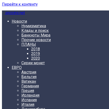
Перейти к контенту
oncoins.net
Новости
Нумизматика
Клады и поиск
Банкноты Мира
Прочие новости
ПЛАНЫ
2018
2019
2020
Серии монет
ЕВРО
Австрия
Бельгия
Ватикан
Германия
Греция
Ирландия
Испания
Италия