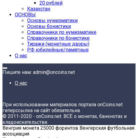
20 рублей
Казахстан
ОСНОВЫ
Основы нумизматики
Основы бонистики
Справочники по нумизматике
Справочники по бонистике
Тиражи (монетные дворы)
РФ юбилейные/памятные
О нас
Пишите нам: admin@oncoins.net
О нас
При использовании материалов портала onCoins.net
гиперссылка на сайт обязательна.
© 2011-2020 - onCoins.net. ВСЁ о монетах, банкнотах и
кладоискательстве.
Венгрия монета 25000 форинтов Венгерская футбольная
ассоциация