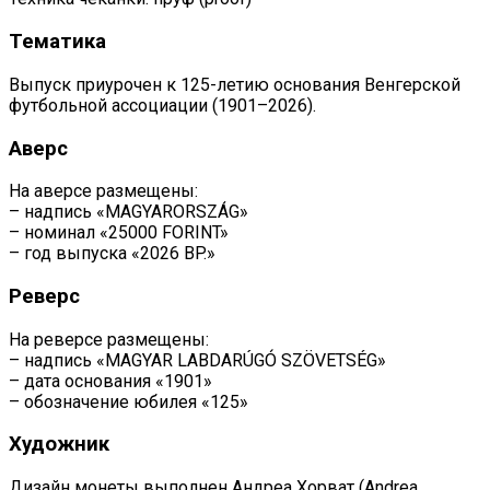
Тематика
Выпуск приурочен к 125-летию основания Венгерской
футбольной ассоциации (1901–2026).
Аверс
На аверсе размещены:
– надпись «MAGYARORSZÁG»
– номинал «25000 FORINT»
– год выпуска «2026 BP.»
Реверс
На реверсе размещены:
– надпись «MAGYAR LABDARÚGÓ SZÖVETSÉG»
– дата основания «1901»
– обозначение юбилея «125»
Художник
Дизайн монеты выполнен Андреа Хорват (Andrea