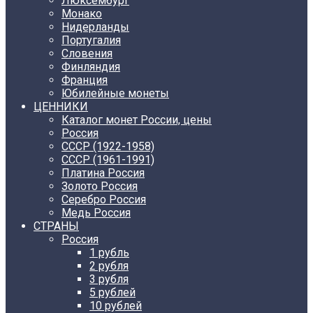
Люксембург
Монако
Нидерланды
Португалия
Словения
Финляндия
Франция
Юбилейные монеты
ЦЕННИКИ
Каталог монет России, цены
Россия
СССР (1922-1958)
CCCР (1961-1991)
Платина Россия
Золото Россия
Серебро Россия
Медь Россия
СТРАНЫ
Россия
1 рубль
2 рубля
3 рубля
5 рублей
10 рублей