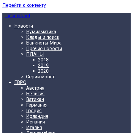
Перейти к контенту
oncoins.net
Новости
Нумизматика
Клады и поиск
Банкноты Мира
Прочие новости
ПЛАНЫ
2018
2019
2020
Серии монет
ЕВРО
Австрия
Бельгия
Ватикан
Германия
Греция
Ирландия
Испания
Италия