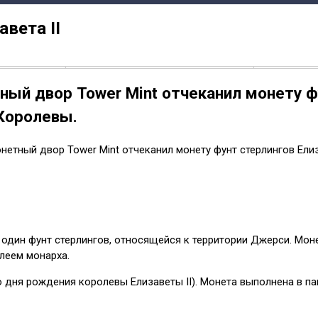
вета II
ый двор Tower Mint отчеканил монету фу
Королевы.
онетный двор Tower Mint отчеканил монету фунт стерлингов Елиз
 один фунт стерлингов, относящейся к территории Джерси. Мо
илеем монарха.
тие со дня рождения королевы Елизаветы II). Монета выполнена 