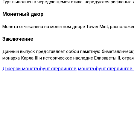
Гурт выполнен в чередующемся стиле: чередуются рифлёные и
Монетный двор
Монета отчеканена на монетном дворе Tower Mint, расположе
Заключение
Данный выпуск представляет собой памятную биметаллическ
монарха Карла III и историческое наследие Елизаветы II, отр
Джерси монета фунт стерлингов
монета фунт стерлингов 