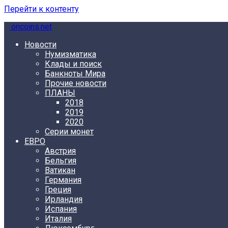
Перейти к контенту
oncoins.net
Новости
Нумизматика
Клады и поиск
Банкноты Мира
Прочие новости
ПЛАНЫ
2018
2019
2020
Серии монет
ЕВРО
Австрия
Бельгия
Ватикан
Германия
Греция
Ирландия
Испания
Италия