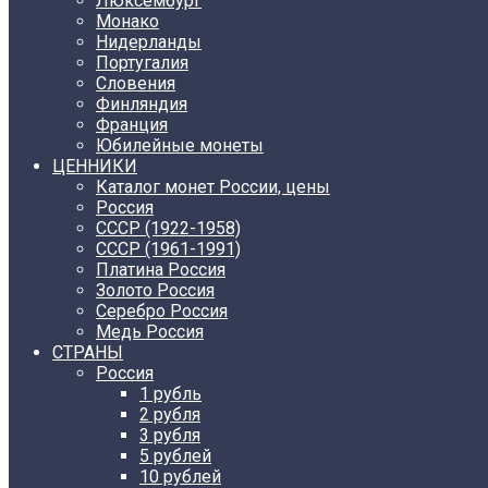
Люксембург
Монако
Нидерланды
Португалия
Словения
Финляндия
Франция
Юбилейные монеты
ЦЕННИКИ
Каталог монет России, цены
Россия
СССР (1922-1958)
CCCР (1961-1991)
Платина Россия
Золото Россия
Серебро Россия
Медь Россия
СТРАНЫ
Россия
1 рубль
2 рубля
3 рубля
5 рублей
10 рублей