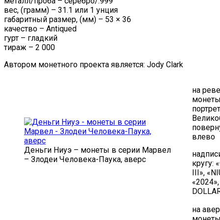
металл/проба – серебро/.999°
вес, (грамм) – 31.1 или 1 унция
габаритный размер, (мм) – 53 × 36
качество – Antiqued
гурт – гладкий
тираж – 2 000
Автором монетного проекта является: Jody Clark
на рев
монеты
портре
Велико
поверн
влево
Деньги Ниуэ – монеты в серии Марвел
надпис
– Злодеи Человека-Паука, аверс
кругу:
III», «N
«2024»,
DOLLA
на аве
монеты