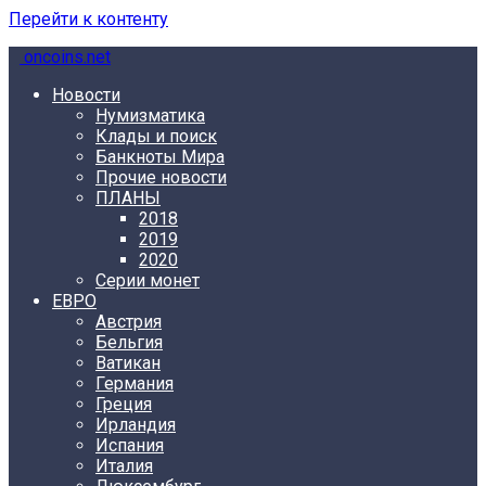
Перейти к контенту
oncoins.net
Новости
Нумизматика
Клады и поиск
Банкноты Мира
Прочие новости
ПЛАНЫ
2018
2019
2020
Серии монет
ЕВРО
Австрия
Бельгия
Ватикан
Германия
Греция
Ирландия
Испания
Италия