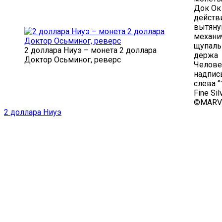
Док Ок 
действ
вытяну
механи
щупаль
2 доллара Ниуэ – монета 2 доллара
держа
Доктор Осьминог, реверс
Челове
надпис
слева “
Fine Sil
©MARV
2 доллара Ниуэ