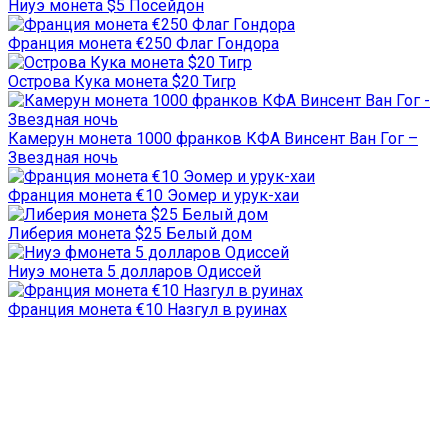
Ниуэ монета $5 Посейдон
Франция монета €250 Флаг Гондора
Острова Кука монета $20 Тигр
Камерун монета 1000 франков КФА Винсент Ван Гог –
Звездная ночь
Франция монета €10 Эомер и урук-хаи
Либерия монета $25 Белый дом
Ниуэ монета 5 долларов Одиссей
Франция монета €10 Назгул в руинах