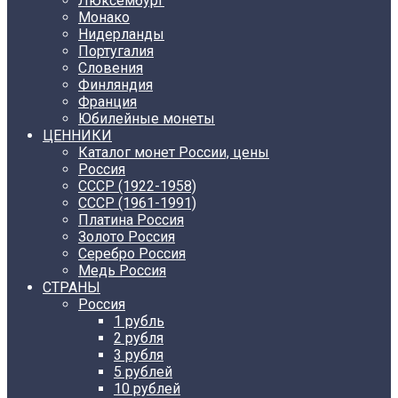
Люксембург
Монако
Нидерланды
Португалия
Словения
Финляндия
Франция
Юбилейные монеты
ЦЕННИКИ
Каталог монет России, цены
Россия
СССР (1922-1958)
CCCР (1961-1991)
Платина Россия
Золото Россия
Серебро Россия
Медь Россия
СТРАНЫ
Россия
1 рубль
2 рубля
3 рубля
5 рублей
10 рублей