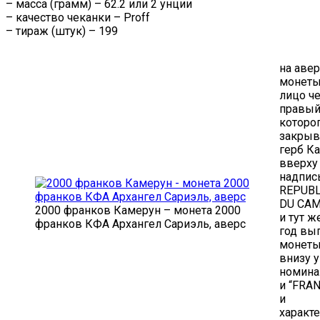
– масса (грамм) – 62.2 или 2 унции
– качество чеканки – Proff
– тираж (штук) – 199
на аве
монеты
лицо ч
правый
которо
закрыв
герб К
вверху
надпис
REPUBL
DU CA
2000 франков Камерун – монета 2000
и тут ж
франков КФА Архангел Сариэль, аверс
год вы
монеты
внизу 
номина
и “FRA
и
характ