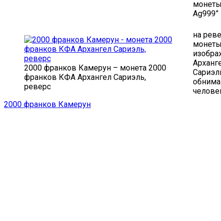
монеты
Ag999”
на рев
монеты
изобра
Арханг
2000 франков Камерун – монета 2000
Сариэл
франков КФА Архангел Сариэль,
обним
реверс
челове
2000 франков Камерун