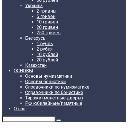
50 рублей
Украина
2 гривны
5 гривен
10 гривен
20 гривен
250 гривен
Беларусь
1 рубль
2 рубля
10 рублей
20 рублей
Казахстан
ОСНОВЫ
Основы нумизматики
Основы бонистики
Справочники по нумизматике
Справочники по бонистике
Тиражи (монетные дворы)
РФ юбилейные/памятные
О нас