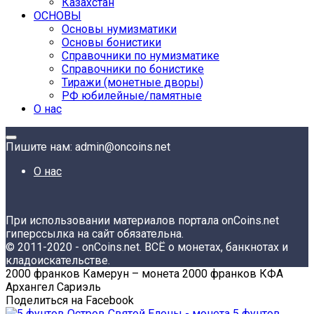
Казахстан
ОСНОВЫ
Основы нумизматики
Основы бонистики
Справочники по нумизматике
Справочники по бонистике
Тиражи (монетные дворы)
РФ юбилейные/памятные
О нас
Пишите нам: admin@oncoins.net
О нас
При использовании материалов портала onCoins.net
гиперссылка на сайт обязательна.
© 2011-2020 - onCoins.net. ВСЁ о монетах, банкнотах и
кладоискательстве.
2000 франков Камерун – монета 2000 франков КФА
Архангел Сариэль
Поделиться на Facebook