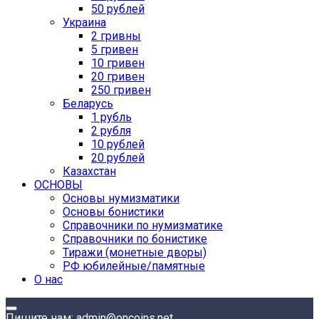
50 рублей
Украина
2 гривны
5 гривен
10 гривен
20 гривен
250 гривен
Беларусь
1 рубль
2 рубля
10 рублей
20 рублей
Казахстан
ОСНОВЫ
Основы нумизматики
Основы бонистики
Справочники по нумизматике
Справочники по бонистике
Тиражи (монетные дворы)
РФ юбилейные/памятные
О нас
Пишите нам: admin@oncoins.net