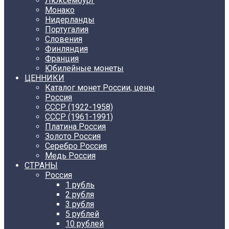
Люксембург
Монако
Нидерланды
Португалия
Словения
Финляндия
Франция
Юбилейные монеты
ЦЕННИКИ
Каталог монет России, цены
Россия
СССР (1922-1958)
CCCР (1961-1991)
Платина Россия
Золото Россия
Серебро Россия
Медь Россия
СТРАНЫ
Россия
1 рубль
2 рубля
3 рубля
5 рублей
10 рублей