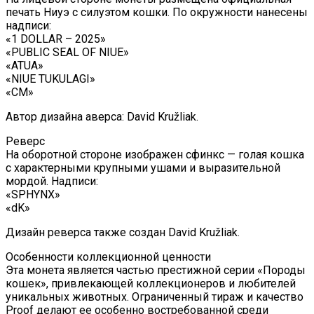
печать Ниуэ с силуэтом кошки. По окружности нанесены
надписи:
«1 DOLLAR – 2025»
«PUBLIC SEAL OF NIUE»
«ATUA»
«NIUE TUKULAGI»
«CM»
Автор дизайна аверса: David Kružliak.
Реверс
На оборотной стороне изображен сфинкс — голая кошка
с характерными крупными ушами и выразительной
мордой. Надписи:
«SPHYNX»
«dK»
Дизайн реверса также создан David Kružliak.
Особенности коллекционной ценности
Эта монета является частью престижной серии «Породы
кошек», привлекающей коллекционеров и любителей
уникальных животных. Ограниченный тираж и качество
Proof делают ее особенно востребованной среди