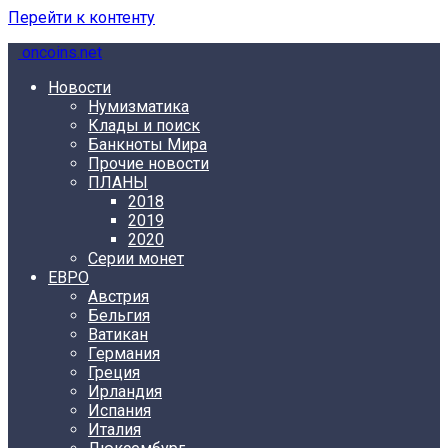
Перейти к контенту
oncoins.net
Новости
Нумизматика
Клады и поиск
Банкноты Мира
Прочие новости
ПЛАНЫ
2018
2019
2020
Серии монет
ЕВРО
Австрия
Бельгия
Ватикан
Германия
Греция
Ирландия
Испания
Италия