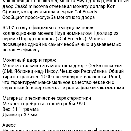
Как сообщает oncoins.net, монета Ниуэ доллар, монетный
двор Česká mincovna отчеканил монету доллар Кот
Сфинкс, которая вышла в серии Cat Breeds.
Сообщает пресс-служба монетного двора.
В 2025 году официально выпущена новая
коллекционная монета Ниуэ номиналом 1 доллар из
серии «Породы кошек» («Cat Breeds»). Монета
посвящена одной из самых необычных и узнаваемых
пород — сфинксу.
Монетный двор и тираж
Монета отчеканена в монетном дворе Česká mincovna
(CM), Яблонец-над-Нисоу, Чешская Республика. Общий
тираж ограничен 1 000 экземпляров в качестве Proof,
что гарантирует максимальное качество чеканки с
зеркальной поверхностью и рельефными элементами.
Материал и технические характеристики
Металл: серебро высокой пробы .999
Вес: 31,1 грамма
Диаметр: 37 мм
Аверс
На лицевой стороне монеты размещена официальная