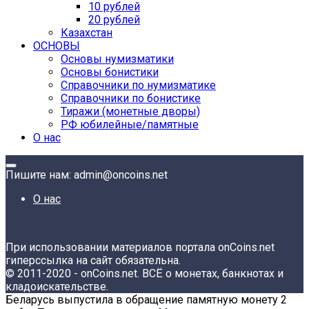
10 рублей
20 рублей
Казахстан
ОСНОВЫ
Основы нумизматики
Основы бонистики
Справочники по нумизматике
Справочники по бонистике
Тиражи (монетные дворы)
РФ юбилейные/памятные
О нас
Пишите нам: admin@oncoins.net
О нас
При использовании материалов портала onCoins.net
гиперссылка на сайт обязательна.
© 2011-2020 - onCoins.net. ВСЁ о монетах, банкнотах и
кладоискательстве.
Беларусь выпустила в обращение памятную монету 2