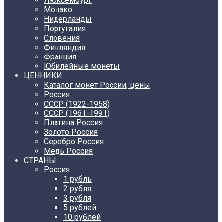
Люксембург
Монако
Нидерланды
Португалия
Словения
Финляндия
Франция
Юбилейные монеты
ЦЕННИКИ
Каталог монет России, цены
Россия
СССР (1922-1958)
CCCР (1961-1991)
Платина Россия
Золото Россия
Серебро Россия
Медь Россия
СТРАНЫ
Россия
1 рубль
2 рубля
3 рубля
5 рублей
10 рублей