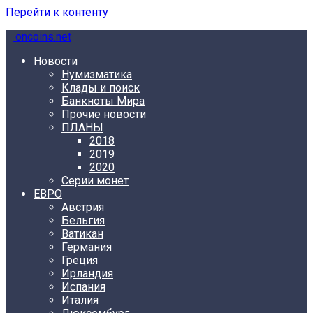
Перейти к контенту
oncoins.net
Новости
Нумизматика
Клады и поиск
Банкноты Мира
Прочие новости
ПЛАНЫ
2018
2019
2020
Серии монет
ЕВРО
Австрия
Бельгия
Ватикан
Германия
Греция
Ирландия
Испания
Италия