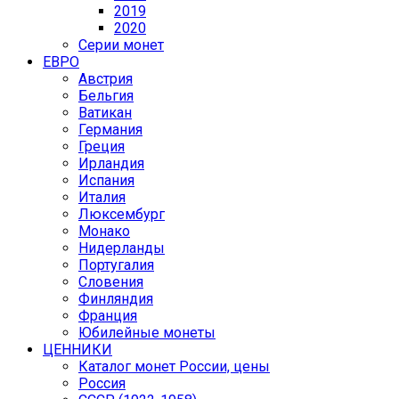
2019
2020
Серии монет
ЕВРО
Австрия
Бельгия
Ватикан
Германия
Греция
Ирландия
Испания
Италия
Люксембург
Монако
Нидерланды
Португалия
Словения
Финляндия
Франция
Юбилейные монеты
ЦЕННИКИ
Каталог монет России, цены
Россия