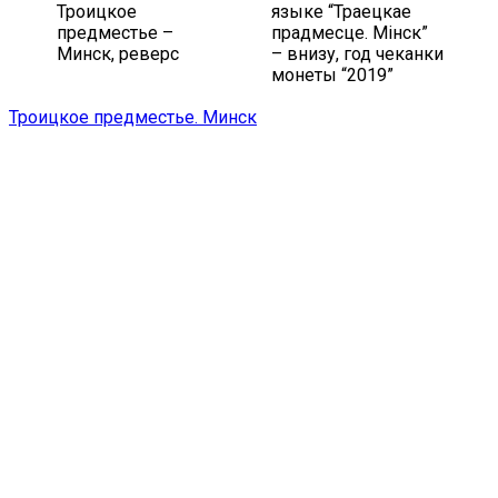
Троицкое
языке “Траецкае
предместье –
прадмесце. Мінск”
Минск, реверс
– внизу, год чеканки
монеты “2019”
Троицкое предместье. Минск