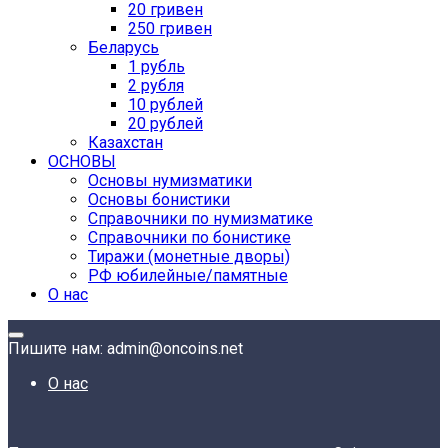
20 гривен
250 гривен
Беларусь
1 рубль
2 рубля
10 рублей
20 рублей
Казахстан
ОСНОВЫ
Основы нумизматики
Основы бонистики
Справочники по нумизматике
Справочники по бонистике
Тиражи (монетные дворы)
РФ юбилейные/памятные
О нас
Пишите нам: admin@oncoins.net
О нас