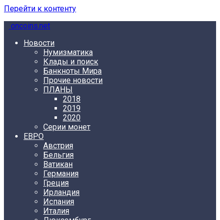
Перейти к контенту
oncoins.net
Новости
Нумизматика
Клады и поиск
Банкноты Мира
Прочие новости
ПЛАНЫ
2018
2019
2020
Серии монет
ЕВРО
Австрия
Бельгия
Ватикан
Германия
Греция
Ирландия
Испания
Италия