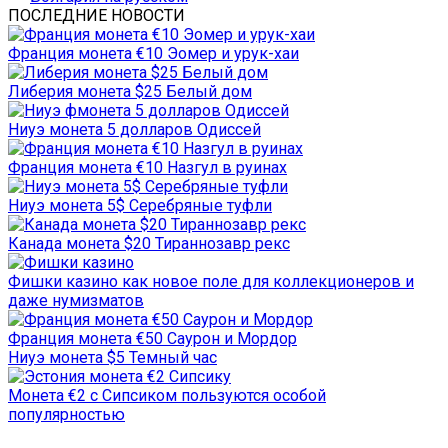
ПОСЛЕДНИЕ НОВОСТИ
Франция монета €10 Эомер и урук-хаи
Либерия монета $25 Белый дом
Ниуэ монета 5 долларов Одиссей
Франция монета €10 Назгул в руинах
Ниуэ монета 5$ Серебряные туфли
Канада монета $20 Тираннозавр рекс
Фишки казино как новое поле для коллекционеров и
даже нумизматов
Франция монета €50 Саурон и Мордор
Ниуэ монета $5 Темный час
Монета €2 с Сипсиком пользуются особой
популярностью