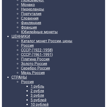
Люксембург
Монако
Нидерланды
Португалия
Словения
Финляндия
Франция
Юбилейные монеты
ЦЕННИКИ
Каталог монет России, цены
Россия
СССР (1922-1958)
CCCР (1961-1991)
Платина Россия
Золото Россия
Серебро Россия
Медь Россия
СТРАНЫ
Россия
1 рубль
2 рубля
3 рубля
5 рублей
10 рублей