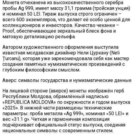
Монета отчеканена из высококачественного серебра
пробы Ag 999, имеет массу 31,1 грамма (тройская унция)
и номинал 50 LEI. Тираж выпуска строго ограничен –
всего 600 экземпляров, что делает её особо ценной для
коллекционеров и инвесторов. Качество чеканки –
Proof, обеспечивающее зеркальный блеск фона и
матовую детализацию рельефа.
Автором художественного оформления выступила
известная молдавская дизайнер Нели Цуркану (Neli
Țurcanu), которая уже зарекомендовала себя как мастер
создания памятных нумизматических произведений с
глубоким философским смыслом.
Аверс: символы государства и нумизматические данные
На лицевой стороне (аверсе) монеты изображён герб
Республики Молдова, обрамлённый надписью
«REPUBLICA MOLDOVA» по окружности и годом выпуска
«2025». В нижней части размещены технические
параметры: проба металла «Ag 999», номинал «50 LEI» и
вес «31.1 g». Четкая и гармоничная композиция
подчёркивает официальный статус выпуска, соединяя
национальные символы с современным стилем.