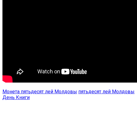
Монета пятьдесят лей Молдовы
пятьдесят лей Молдовы
День Книги