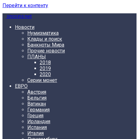
Перейти к контенту
oncoins.net
Новости
Нумизматика
Клады и поиск
Банкноты Мира
Прочие новости
ПЛАНЫ
2018
2019
2020
Серии монет
ЕВРО
Австрия
Бельгия
Ватикан
Германия
Греция
Ирландия
Испания
Италия