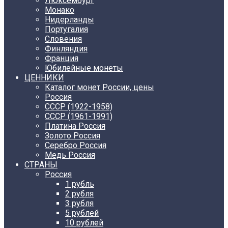
Люксембург
Монако
Нидерланды
Португалия
Словения
Финляндия
Франция
Юбилейные монеты
ЦЕННИКИ
Каталог монет России, цены
Россия
СССР (1922-1958)
CCCР (1961-1991)
Платина Россия
Золото Россия
Серебро Россия
Медь Россия
СТРАНЫ
Россия
1 рубль
2 рубля
3 рубля
5 рублей
10 рублей