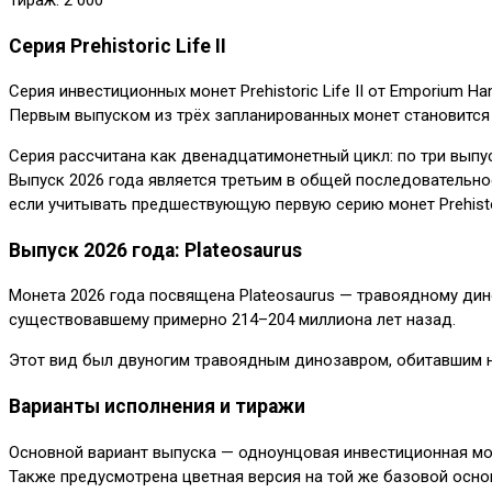
Тираж: 2 000
Серия Prehistoric Life II
Серия инвестиционных монет Prehistoric Life II от Emporium H
Первым выпуском из трёх запланированных монет становится 
Серия рассчитана как двенадцатимонетный цикл: по три выпус
Выпуск 2026 года является третьим в общей последовательно
если учитывать предшествующую первую серию монет Prehisto
Выпуск 2026 года: Plateosaurus
Монета 2026 года посвящена Plateosaurus — травоядному дин
существовавшему примерно 214–204 миллиона лет назад.
Этот вид был двуногим травоядным динозавром, обитавшим на
Варианты исполнения и тиражи
Основной вариант выпуска — однoунцовая инвестиционная мо
Также предусмотрена цветная версия на той же базовой основ