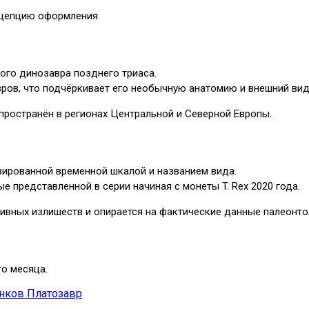
нцепцию оформления.
ого динозавра позднего триаса.
вров, что подчёркивает его необычную анатомию и внешний вид
пространён в регионах Центральной и Северной Европы.
ированной временной шкалой и названием вида.
е представленной в серии начиная с монеты T. Rex 2020 года.
вных излишеств и опирается на фактические данные палеонтол
го месяца.
анков Платозавр