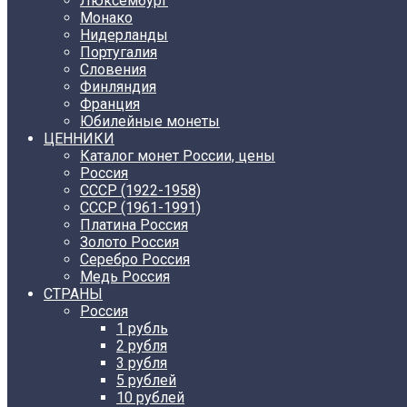
Люксембург
Монако
Нидерланды
Португалия
Словения
Финляндия
Франция
Юбилейные монеты
ЦЕННИКИ
Каталог монет России, цены
Россия
СССР (1922-1958)
CCCР (1961-1991)
Платина Россия
Золото Россия
Серебро Россия
Медь Россия
СТРАНЫ
Россия
1 рубль
2 рубля
3 рубля
5 рублей
10 рублей