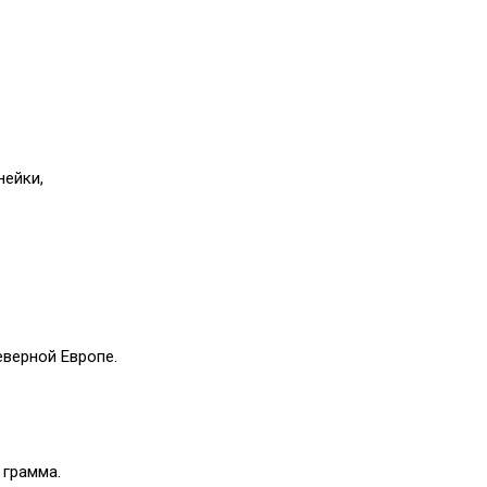
нейки,
еверной Европе.
 грамма.