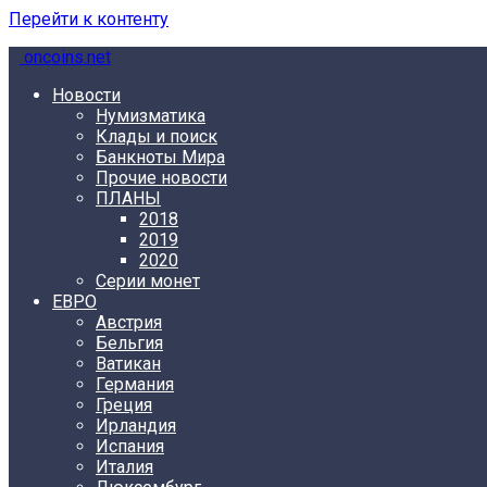
Перейти к контенту
oncoins.net
Новости
Нумизматика
Клады и поиск
Банкноты Мира
Прочие новости
ПЛАНЫ
2018
2019
2020
Серии монет
ЕВРО
Австрия
Бельгия
Ватикан
Германия
Греция
Ирландия
Испания
Италия