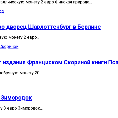
аллическую монету 2 евро Финская природа…
ро дворец Шарлоттенбург в Берлине
овую монету 2 евро…
ет издания Франциском Скориной книги Пс
еребряную монету 20…
о Зимородок
ту 3 евро Зимородок…