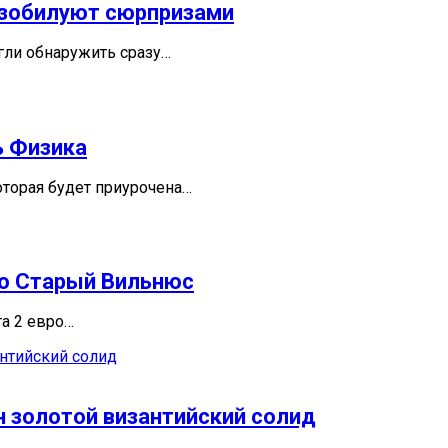
 изобилуют сюрпризами
гли обнаружить сразу…
ь Физика
оторая будет приурочена…
ро Старый Вильнюс
та 2 евро…
н золотой византийский солид