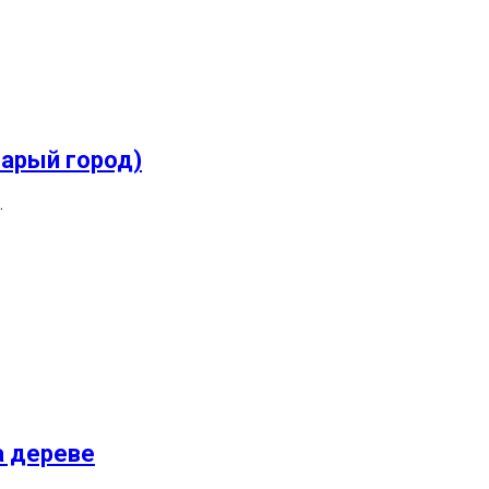
тарый город)
…
а дереве