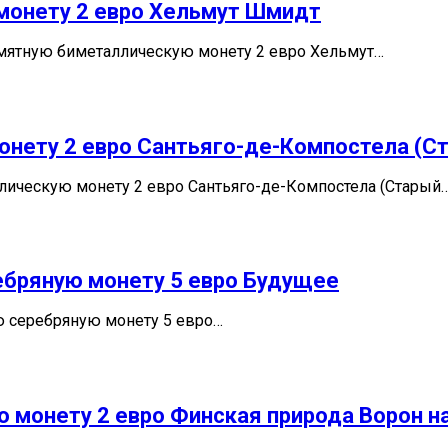
монету 2 евро Хельмут Шмидт
мятную биметаллическую монету 2 евро Хельмут…
онету 2 евро Сантьяго-де-Компостела (С
лическую монету 2 евро Сантьяго-де-Компостела (Старый
ебряную монету 5 евро Будущее
ю серебряную монету 5 евро…
 монету 2 евро Финская природа Ворон н