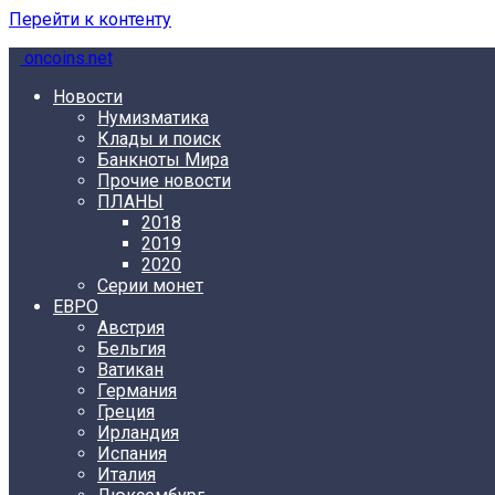
Перейти к контенту
oncoins.net
Новости
Нумизматика
Клады и поиск
Банкноты Мира
Прочие новости
ПЛАНЫ
2018
2019
2020
Серии монет
ЕВРО
Австрия
Бельгия
Ватикан
Германия
Греция
Ирландия
Испания
Италия