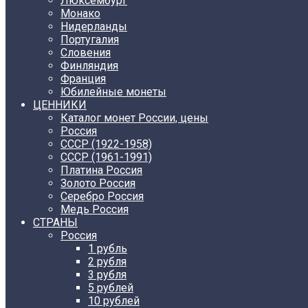
Люксембург
Монако
Нидерланды
Португалия
Словения
Финляндия
Франция
Юбилейные монеты
ЦЕННИКИ
Каталог монет России, цены
Россия
СССР (1922-1958)
CCCР (1961-1991)
Платина Россия
Золото Россия
Серебро Россия
Медь Россия
СТРАНЫ
Россия
1 рубль
2 рубля
3 рубля
5 рублей
10 рублей