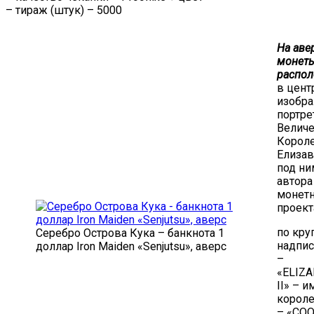
– тираж (штук) – 5000
На аве
монет
распол
в цент
изобр
портре
Величе
Корол
Елизав
под ни
автора
монет
проект
по кру
Серебро Острова Кука – банкнота 1
надпис
доллар Iron Maiden «Senjutsu», аверс
–
«ELIZ
II» – и
корол
– «CO