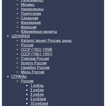
Люксембург
Монако
Нидерланды
Португалия
Словения
Финляндия
Франция
Юбилейные монеты
ЦЕННИКИ
Каталог монет России, цены
Россия
СССР (1922-1958)
CCCР (1961-1991)
Платина Россия
Золото Россия
Серебро Россия
Медь Россия
СТРАНЫ
Россия
1 рубль
2 рубля
3 рубля
5 рублей
10 рублей