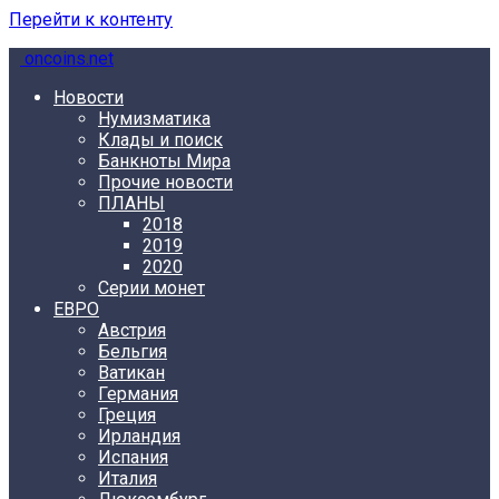
Перейти к контенту
oncoins.net
Новости
Нумизматика
Клады и поиск
Банкноты Мира
Прочие новости
ПЛАНЫ
2018
2019
2020
Серии монет
ЕВРО
Австрия
Бельгия
Ватикан
Германия
Греция
Ирландия
Испания
Италия