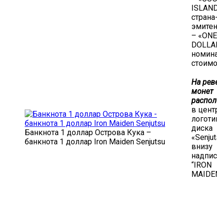
ISLAND
страна
эмитен
– «ONE
DOLLA
номин
стоимо
На рев
монет
распол
в цент
логоти
диска
Банкнота 1 доллар Острова Кука –
«Senju
банкнота 1 доллар Iron Maiden Senjutsu
внизу
надпи
“IRON
MAIDE