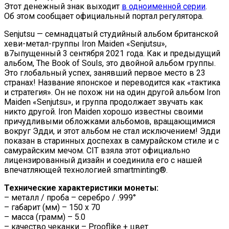
Этот денежный знак выходит
в одноименной серии
.
Об этом сообщает официальный портал регулятора.
Senjutsu — семнадцатый студийный альбом британской
хеви-метал-группы Iron Maiden «Senjutsu»,
в7ыпущенный 3 сентября 2021 года. Как и предыдущий
альбом, The Book of Souls, это двойной альбом группы.
Это глобальный успех, занявший первое место в 23
странах! Название японское и переводится как «тактика
и стратегия». Он не похож ни на один другой альбом Iron
Maiden «Senjutsu», и группа продолжает звучать как
никто другой. Iron Maiden хорошо известны своими
причудливыми обложками альбомов, вращающимися
вокруг Эдди, и этот альбом не стал исключением! Эдди
показан в старинных доспехах в самурайском стиле и с
самурайским мечом. CIT взяла этот официально
лицензированный дизайн и соединила его с нашей
впечатляющей технологией smartminting®.
Технические характеристики монеты:
– металл / проба – серебро / .999°
– габарит (мм) – 150 x 70
– масса (грамм) – 5.0
– качество чеканки – Prooflike + цвет