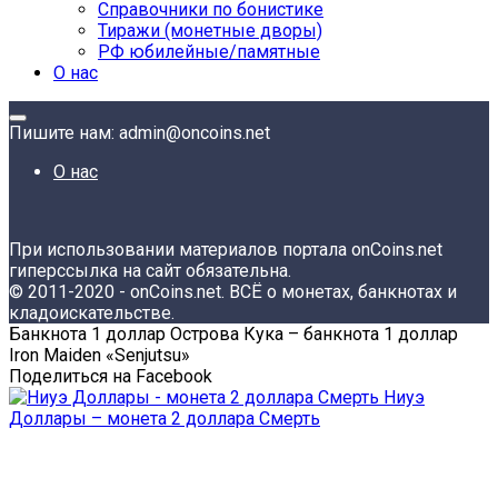
Справочники по бонистике
Тиражи (монетные дворы)
РФ юбилейные/памятные
О нас
Пишите нам: admin@oncoins.net
О нас
При использовании материалов портала onCoins.net
гиперссылка на сайт обязательна.
© 2011-2020 - onCoins.net. ВСЁ о монетах, банкнотах и
кладоискательстве.
Банкнота 1 доллар Острова Кука – банкнота 1 доллар
Iron Maiden «Senjutsu»
Поделиться на Facebook
Ниуэ
Доллары – монета 2 доллара Смерть