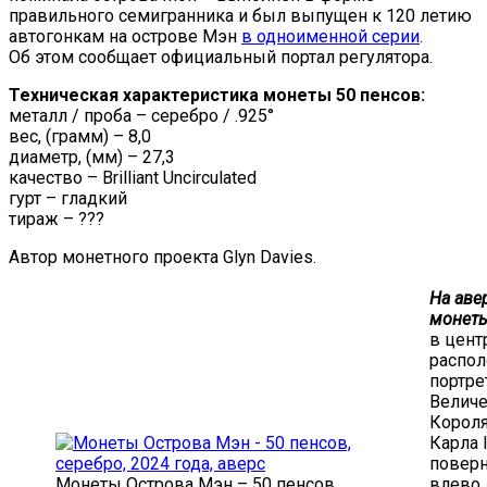
правильного семигранника и был выпущен к 120 летию
автогонкам на острове Мэн
в одноименной серии
.
Об этом сообщает официальный портал регулятора.
Техническая характеристика монеты 50 пенсов:
металл / проба – серебро / .925°
вес, (грамм) – 8,0
диаметр, (мм) – 27,3
качество – Brilliant Uncirculated
гурт – гладкий
тираж – ???
Автор монетного проекта Glyn Davies.
На аве
монеты
в цент
распо
портре
Величе
Корол
Карла I
повер
Монеты Острова Мэн – 50 пенсов,
влево