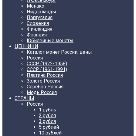
Люксембург
Монако
Нидерланды
Португалия
Словения
Финляндия
Франция
Юбилейные монеты
ЦЕННИКИ
Каталог монет России, цены
Россия
СССР (1922-1958)
CCCР (1961-1991)
Платина Россия
Золото Россия
Серебро Россия
Медь Россия
СТРАНЫ
Россия
1 рубль
2 рубля
3 рубля
5 рублей
10 рублей