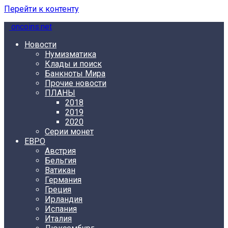
Перейти к контенту
oncoins.net
Новости
Нумизматика
Клады и поиск
Банкноты Мира
Прочие новости
ПЛАНЫ
2018
2019
2020
Серии монет
ЕВРО
Австрия
Бельгия
Ватикан
Германия
Греция
Ирландия
Испания
Италия