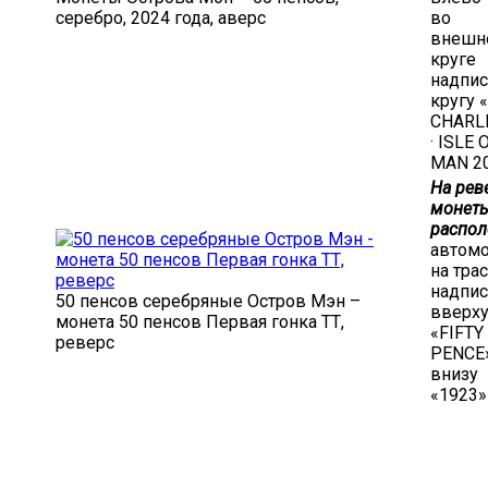
серебро, 2024 года, аверс
во
внешн
круге
надпис
кругу 
CHARLE
· ISLE 
MAN 2
На рев
монет
распол
автом
на тра
надпис
50 пенсов серебряные Остров Мэн –
вверх
монета 50 пенсов Первая гонка ТТ,
«FIFTY
реверс
PENCE
внизу
«1923»