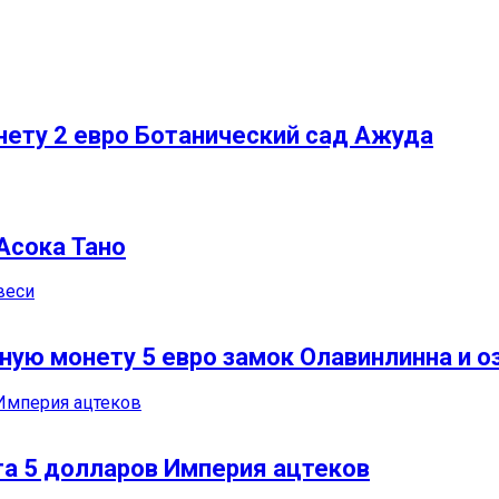
нету 2 евро Ботанический сад Ажуда
Асока Тано
ую монету 5 евро замок Олавинлинна и о
та 5 долларов Империя ацтеков