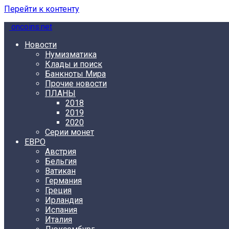
Перейти к контенту
oncoins.net
Новости
Нумизматика
Клады и поиск
Банкноты Мира
Прочие новости
ПЛАНЫ
2018
2019
2020
Серии монет
ЕВРО
Австрия
Бельгия
Ватикан
Германия
Греция
Ирландия
Испания
Италия