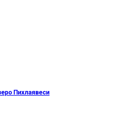
зеро Пихлаявеси