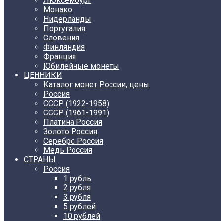
Люксембург
Монако
Нидерланды
Португалия
Словения
Финляндия
Франция
Юбилейные монеты
ЦЕННИКИ
Каталог монет России, цены
Россия
СССР (1922-1958)
CCCР (1961-1991)
Платина Россия
Золото Россия
Серебро Россия
Медь Россия
СТРАНЫ
Россия
1 рубль
2 рубля
3 рубля
5 рублей
10 рублей