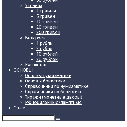
50 рублей
Украина
2 гривны
5 гривен
10 гривен
20 гривен
250 гривен
Беларусь
1 рубль
2 рубля
10 рублей
20 рублей
Казахстан
ОСНОВЫ
Основы нумизматики
Основы бонистики
Справочники по нумизматике
Справочники по бонистике
Тиражи (монетные дворы)
РФ юбилейные/памятные
О нас