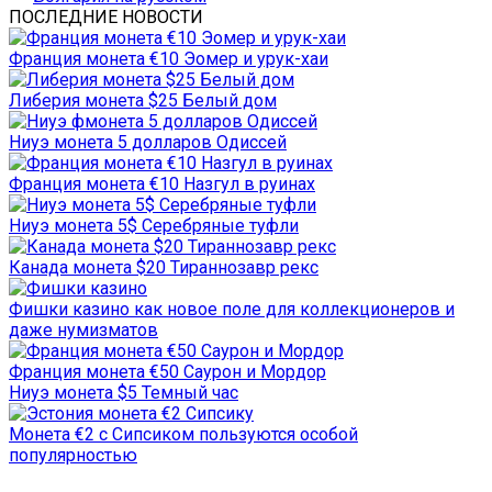
ПОСЛЕДНИЕ НОВОСТИ
Франция монета €10 Эомер и урук-хаи
Либерия монета $25 Белый дом
Ниуэ монета 5 долларов Одиссей
Франция монета €10 Назгул в руинах
Ниуэ монета 5$ Серебряные туфли
Канада монета $20 Тираннозавр рекс
Фишки казино как новое поле для коллекционеров и
даже нумизматов
Франция монета €50 Саурон и Мордор
Ниуэ монета $5 Темный час
Монета €2 с Сипсиком пользуются особой
популярностью