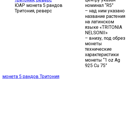
ЮАР монета 5 рандов
номинал “R5”
Тритония, реверс
– над ним указано
название растения
на латинском
языке «TRITONIA
NELSONII»
– внизу, под обрез
монеты
технические
характеристики
монеты “1 oz Ag
925 Cu 75”
монета 5 рандов Тритония