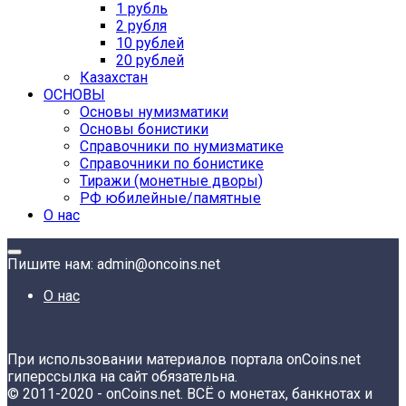
1 рубль
2 рубля
10 рублей
20 рублей
Казахстан
ОСНОВЫ
Основы нумизматики
Основы бонистики
Справочники по нумизматике
Справочники по бонистике
Тиражи (монетные дворы)
РФ юбилейные/памятные
О нас
Пишите нам: admin@oncoins.net
О нас
При использовании материалов портала onCoins.net
гиперссылка на сайт обязательна.
© 2011-2020 - onCoins.net. ВСЁ о монетах, банкнотах и