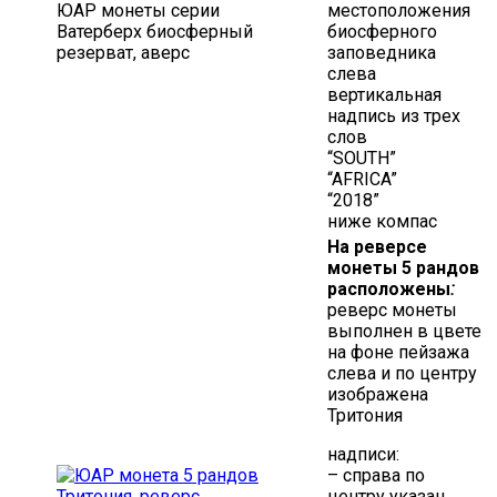
ЮАР монеты серии
местоположения
Ватерберх биосферный
биосферного
резерват, аверс
заповедника
слева
вертикальная
надпись из трех
слов
“SOUTH”
“AFRICA”
“2018”
ниже компас
На реверсе
монеты 5 рандов
расположены
:
реверс монеты
выполнен в цвете
на фоне пейзажа
слева и по центру
изображена
Тритония
надписи:
– справа по
центру указан