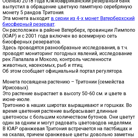
Осенью 2018 года Южноафриканский резервный банк
выпустил в обращение цветную памятную серебряную
монету 5 рандов Тритония.
Эта монета выходит
в серии из 4-х монет Ватерберхский
биосферный резерват
.
Он расположен в районе Ватерберх, провинции Лимпопо
(ЮАР) и с 2001 года включен во всемирную сеть
биосферных резерватов.
Здесь проводятся разнообразные исследования, в т.ч.
проводят мониторинг погодных явлений, исследование
рек Лапалала и Моколо, контроль численности
животных, насекомых, рыб и птиц.
Об этом сообщает официальный портал регулятора.
Монета посвящена растению – Тритонии (семейства
Ирисовых).
Это растение вырастает в высоту 50-60 см. и цвете в
июне-июле.
Тритонию в наших широтах выращивают и горшках. Во
время цветения растение выбрасывает длинные
цветоносы с большим количеством бутонов. Они цветут
один за одним и могут радовать цветоводов неделями.
В ЮАР оранжевая Тритония встречается на пастбищах и
на скалах, причем оранжевые цветы довольно заметны