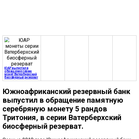
ЮАР выпустил в
обращение серию
монет Ватерберхский
биосферный резерват
Южноафриканский резервный банк
выпустил в обращение памятную
серебряную монету 5 рандов
Тритония, в серии Ватерберхский
биосферный резерват.