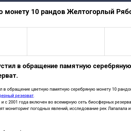
ю монету 10 рандов Желтогорлый Ряб
стил в обращение памятную серебряную
ерват.
л в обращение цветную памятную серебряную монету 10 рандо
сферный резерват
.
 и с 2001 года включен во всемирную сеть биосферных резерва
дят мониторинг погодных явлений, исследование рек Лапалала 