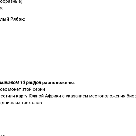
образные).
е.
лый Рябок:
миналом 10 рандов
расположены:
сех монет этой серии
местили карту Южной Африки с указанием местоположения био
адпись из трех слов