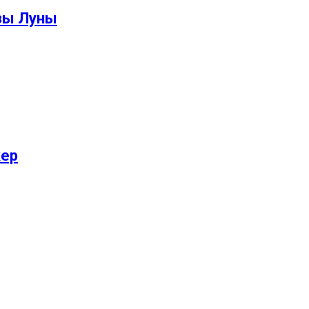
зы Луны
кер