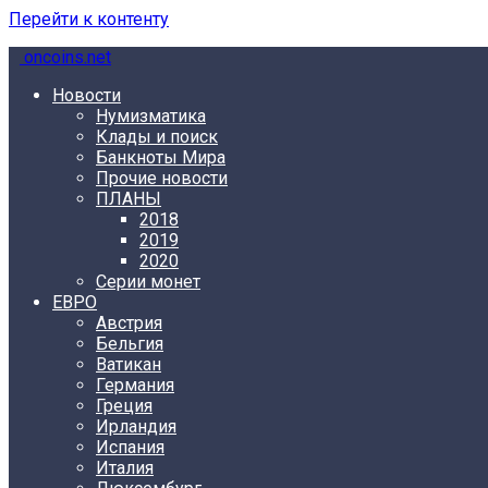
Перейти к контенту
oncoins.net
Новости
Нумизматика
Клады и поиск
Банкноты Мира
Прочие новости
ПЛАНЫ
2018
2019
2020
Серии монет
ЕВРО
Австрия
Бельгия
Ватикан
Германия
Греция
Ирландия
Испания
Италия