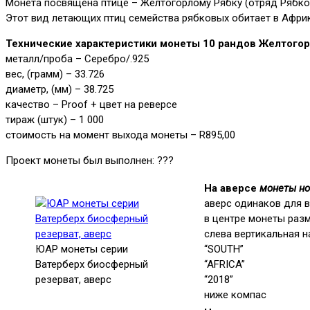
Монета посвящена птице – Желтогорлому Рябку (отряд Рябко
Этот вид летающих птиц семейства рябковых обитает в Африк
Технические характеристики монеты 10 рандов Желтогор
металл/проба – Серебро/.925
вес, (грамм) – 33.726
диаметр, (мм) – 38.725
качество – Proof + цвет на реверсе
тираж (штук) – 1 000
стоимость на момент выхода монеты – R895,00
Проект монеты был выполнен: ???
На аверсе
монеты но
аверс одинаков для в
в центре монеты раз
слева вертикальная н
ЮАР монеты серии
“SOUTH”
Ватерберх биосферный
“AFRICA”
резерват, аверс
“2018”
ниже компас