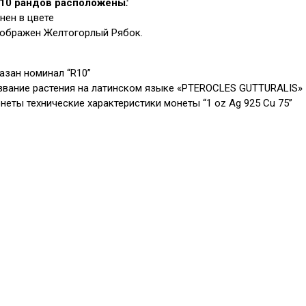
 10 рандов расположены
:
нен в цвете
зображен Желтогорлый Рябок.
казан номинал “R10”
азвание растения на латинском языке «PTEROCLES GUTTURALIS»
онеты технические характеристики монеты “1 oz Ag 925 Cu 75”