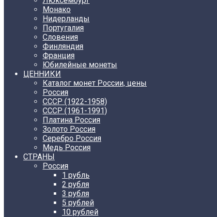
Люксембург
Монако
Нидерланды
Португалия
Словения
Финляндия
Франция
Юбилейные монеты
ЦЕННИКИ
Каталог монет России, цены
Россия
СССР (1922-1958)
CCCР (1961-1991)
Платина Россия
Золото Россия
Серебро Россия
Медь Россия
СТРАНЫ
Россия
1 рубль
2 рубля
3 рубля
5 рублей
10 рублей