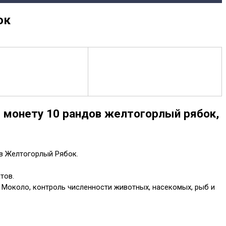
ок
 монету 10 рандов желтогорлый рябок,
в Желтогорлый Рябок.
тов.
и Моколо, контроль численности животных, насекомых, рыб и