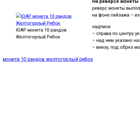
На реверсе монеты
реверс монеты выпол
на фоне пейзажа – и
надписи:
ЮАР монета 10 рандов
– справа по центру у
Желтогорлый Рябок
– над ним указано н
– внизу, под обрез м
монета 10 рандов желтогорлый рябок