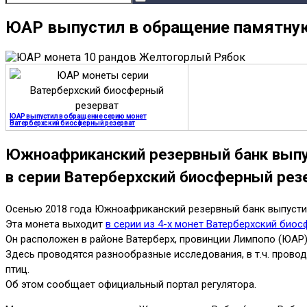
ЮАР выпустил в обращение памятну
ЮАР выпустил в обращение серию монет
Ватерберхский биосферный резерват
Южноафриканский резервный банк выпу
в серии Ватерберхский биосферный рез
Осенью 2018 года Южноафриканский резервный банк выпусти
Эта монета выходит
в серии из 4-х монет Ватерберхский био
Он расположен в районе Ватерберх, провинции Лимпопо (ЮАР)
Здесь проводятся разнообразные исследования, в т.ч. прово
птиц.
Об этом сообщает официальный портал регулятора.