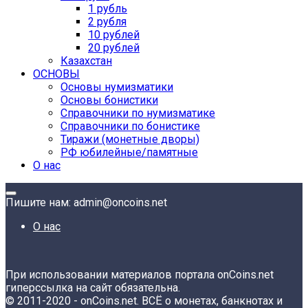
1 рубль
2 рубля
10 рублей
20 рублей
Казахстан
ОСНОВЫ
Основы нумизматики
Основы бонистики
Справочники по нумизматике
Справочники по бонистике
Тиражи (монетные дворы)
РФ юбилейные/памятные
О нас
Пишите нам: admin@oncoins.net
О нас
При использовании материалов портала onCoins.net
гиперссылка на сайт обязательна.
© 2011-2020 - onCoins.net. ВСЁ о монетах, банкнотах и