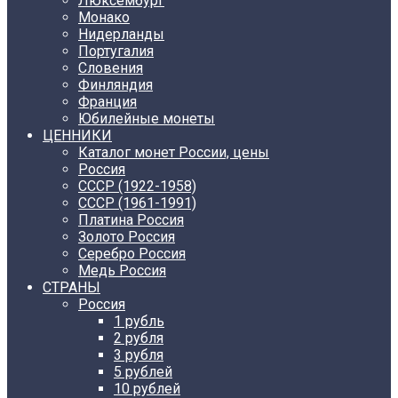
Люксембург
Монако
Нидерланды
Португалия
Словения
Финляндия
Франция
Юбилейные монеты
ЦЕННИКИ
Каталог монет России, цены
Россия
СССР (1922-1958)
CCCР (1961-1991)
Платина Россия
Золото Россия
Серебро Россия
Медь Россия
СТРАНЫ
Россия
1 рубль
2 рубля
3 рубля
5 рублей
10 рублей