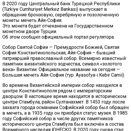
В 2020 году Центральный банк Турецкой Республики
(Türkiye Cumhuriyet Merkez Bankası) выпускает в
обращение бронзовую, серебряную и позолоченную
монеты мечеть Айя-София.
Это монета будет отчеканена на Государственном
монетном дворе Турции.
Об этом сообщил официальный портал регулятора.
Собор Святой Софии — Премудрости Божией, Святая
София Константинопольская, Айя-София – бывший
патриарший православный собор. Всемирно известный
памятник византийского зодчества, символ «золотого
века» Византии. Официальное название на сегодня —
Большая мечеть Айя-София (тур. Ayasofya-i Kebir Camii).
Во времена Византийской империи собор находился в
центре Константинополя рядом с императорским
дворцом. В настоящее время находится в историческом
центре Стамбула, район Султанахмет. В 1453 году после
захвата города османами Софийский собор был обращён
в мечеть, а в 1935 году он приобрёл статус музея. В 1985
году Софийский собор в числе других памятников
исторического центра Стамбула был включён в состав
Всемирного наследия ЮНЕСКО. В 2020 году снова стал