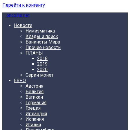
Перейти к контенту
oncoins.net
Новости
Нумизматика
Клады и поиск
Банкноты Мира
Прочие новости
ПЛАНЫ
2018
2019
2020
Серии монет
ЕВРО
Австрия
Бельгия
Ватикан
Германия
Греция
Ирландия
Испания
Италия