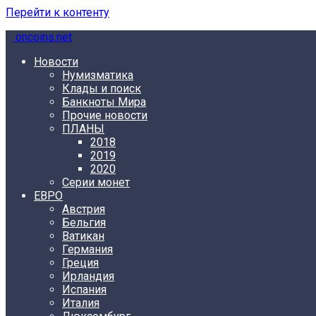
Перейти к контенту
oncoins.net
Новости
Нумизматика
Клады и поиск
Банкноты Мира
Прочие новости
ПЛАНЫ
2018
2019
2020
Серии монет
ЕВРО
Австрия
Бельгия
Ватикан
Германия
Греция
Ирландия
Испания
Италия