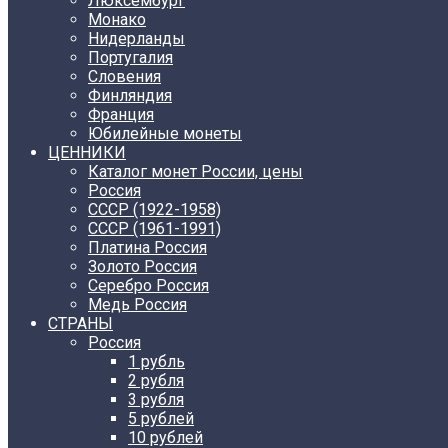
Люксембург
Монако
Нидерланды
Португалия
Словения
Финляндия
Франция
Юбилейные монеты
ЦЕННИКИ
Каталог монет России, цены
Россия
СССР (1922-1958)
CCCР (1961-1991)
Платина Россия
Золото Россия
Серебро Россия
Медь Россия
СТРАНЫ
Россия
1 рубль
2 рубля
3 рубля
5 рублей
10 рублей