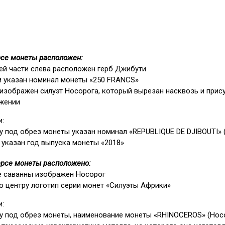
рсе монеты расположен:
ней части слева расположен герб Джибути
м указан номинал монеты «250 FRANCS»
изображен силуэт Носорога, который вырезан насквозь и прису
жении
и:
ху под обрез монеты указан номинал «REPUBLIQUE DE DJIBOUTI»
 указан год выпуска монеты «2018»
ерсе монеты расположено:
е саванны изображен Носорог
о центру логотип серии монет «Силуэты Африки»
и:
ху под обрез монеты, наименование монеты «RHINOCEROS» (Носо