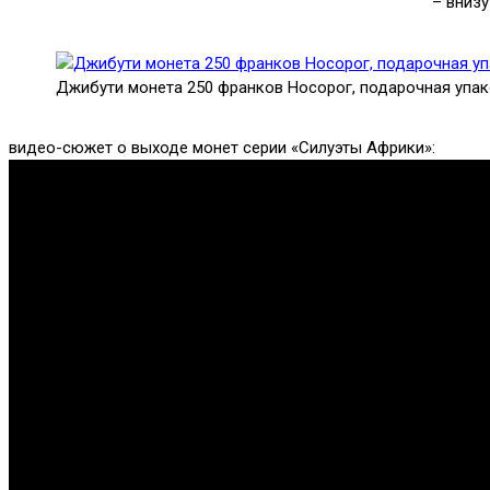
– внизу
Джибути монета 250 франков Носорог, подарочная упа
видео-сюжет о выходе монет серии «Силуэты Африки»: