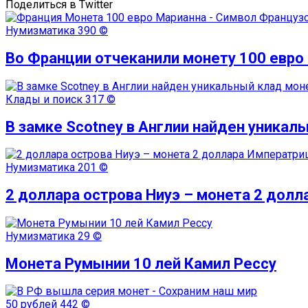
Поделиться в Twitter
Нумизматика
390 ©
Во Франции отчеканили монету 100 евро
Клады и поиск
317 ©
В замке Scotney в Англии найден уникал
Нумизматика
201 ©
2 доллара острова Ниуэ – монета 2 дол
Нумизматика
29 ©
Монета Румынии 10 лей Камил Рессу
50 рублей
442 ©