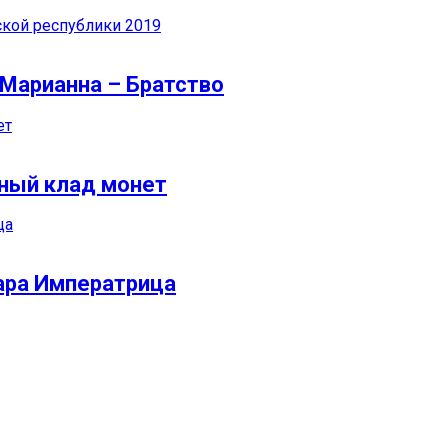
 Марианна – Братство
ьный клад монет
лара Императрица