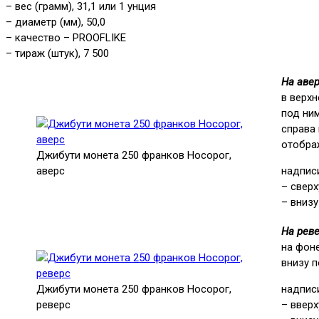
– вес (грамм), 31,1 или 1 унция
– диаметр (мм), 50,0
– качество – PROOFLIKE
– тираж (штук), 7 500
На аве
в верх
под ни
справа 
отобра
Джибути монета 250 франков Носорог,
аверс
надпис
– свер
– внизу
На рев
на фон
внизу п
Джибути монета 250 франков Носорог,
надпис
реверс
– ввер