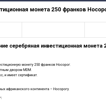
тиционная монета 250 франков Носор
ние серебряная инвестиционная монета 2
естиционную монету 250 франков Носорог.
етным двором MDM.
с, и имеет сертификат.
ых африканского континента – Носорогу.
: