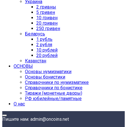
Украина
2 гривны
5 гривен
10 гривен
20 гривен
250 гривен
Беларусь
1 рубль
2 рубля
10 рублей
20 рублей
Казахстан
ОСНОВЫ
Основы нумизматики
Основы бонистики
Справочники по нумизматике
Справочники по бонистике
Тиражи (монетные дворы)
РФ юбилейные/памятные
О нас
Пишите нам: admin@oncoins.net