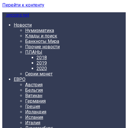
Перейти к контенту
oncoins.net
Новости
Нумизматика
Клады и поиск
Банкноты Мира
Прочие новости
ПЛАНЫ
2018
2019
2020
Серии монет
ЕВРО
Австрия
Бельгия
Ватикан
Германия
Греция
Ирландия
Испания
Италия