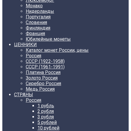
Люксембург
Монако
Нидерланды
Португалия
Словения
Финляндия
Франция
Юбилейные монеты
ЦЕННИКИ
Каталог монет России, цены
Россия
СССР (1922-1958)
CCCР (1961-1991)
Платина Россия
Золото Россия
Серебро Россия
Медь Россия
СТРАНЫ
Россия
1 рубль
2 рубля
3 рубля
5 рублей
10 рублей