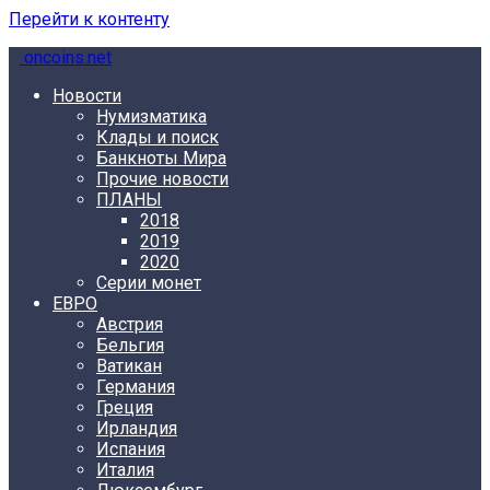
Перейти к контенту
oncoins.net
Новости
Нумизматика
Клады и поиск
Банкноты Мира
Прочие новости
ПЛАНЫ
2018
2019
2020
Серии монет
ЕВРО
Австрия
Бельгия
Ватикан
Германия
Греция
Ирландия
Испания
Италия