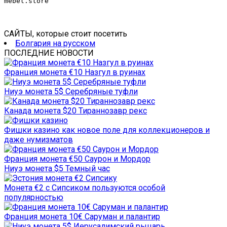
mebel.store
САЙТЫ, которые стоит посетить
Болгария на русском
ПОСЛЕДНИЕ НОВОСТИ
Франция монета €10 Назгул в руинах
Ниуэ монета 5$ Серебряные туфли
Канада монета $20 Тираннозавр рекс
Фишки казино как новое поле для коллекционеров и
даже нумизматов
Франция монета €50 Саурон и Мордор
Ниуэ монета $5 Темный час
Монета €2 с Сипсиком пользуются особой
популярностью
Франция монета 10€ Саруман и палантир