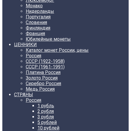
Люксембург
Монако
Нидерланды
Португалия
Словения
Финляндия
Франция
Юбилейные монеты
ЦЕННИКИ
Каталог монет России, цены
Россия
СССР (1922-1958)
CCCР (1961-1991)
Платина Россия
Золото Россия
Серебро Россия
Медь Россия
СТРАНЫ
Россия
1 рубль
2 рубля
3 рубля
5 рублей
10 рублей