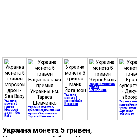
Украина монета 5
гривен
Чернобыль
Украина
монета 5
Украина
гривен Майк
Украина мон
монета 5
Йогансен
гривен Краї
гривен
Украина монета 5
супергероїв
Морской
гривен Национальная
Дякуємо
дрон – Sea
премия Украины им.
зброярам
Baby
Тараса Шевченко
Украина монета 5 гривен,