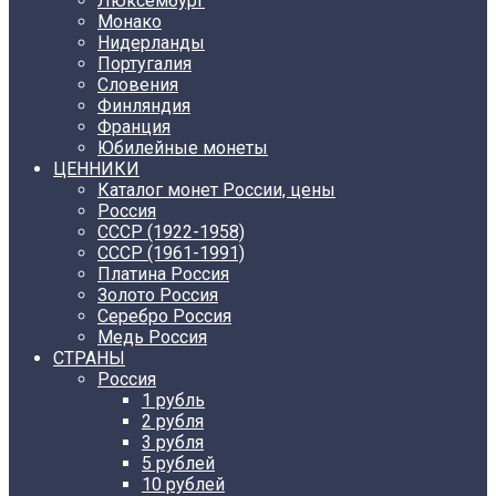
Люксембург
Монако
Нидерланды
Португалия
Словения
Финляндия
Франция
Юбилейные монеты
ЦЕННИКИ
Каталог монет России, цены
Россия
СССР (1922-1958)
CCCР (1961-1991)
Платина Россия
Золото Россия
Серебро Россия
Медь Россия
СТРАНЫ
Россия
1 рубль
2 рубля
3 рубля
5 рублей
10 рублей