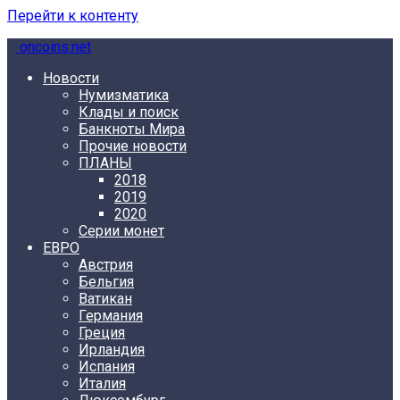
Перейти к контенту
oncoins.net
Новости
Нумизматика
Клады и поиск
Банкноты Мира
Прочие новости
ПЛАНЫ
2018
2019
2020
Серии монет
ЕВРО
Австрия
Бельгия
Ватикан
Германия
Греция
Ирландия
Испания
Италия