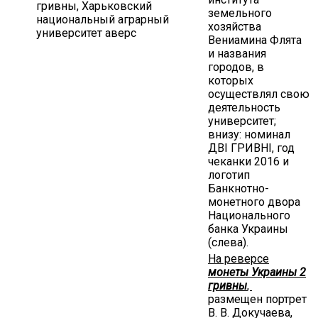
гривны, Харьковский
земельного
национальный аграрный
хозяйства
университет аверс
Вениамина Флята
и названия
городов, в
которых
осуществлял свою
деятельность
университет;
внизу: номинал
ДВІ ГРИВНІ, год
чеканки 2016 и
логотип
Банкнотно-
монетного двора
Национального
банка Украины
(слева).
На реверсе
монеты Украины 2
гривны
,
размещен портрет
В. В. Докучаева,