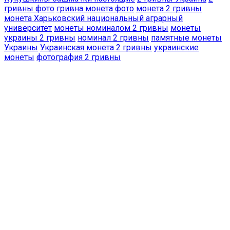
гривны фото
гривна монета фото
монета 2 гривны
монета Харьковский национальный аграрный
университет
монеты номиналом 2 гривны
монеты
украины 2 гривны
номинал 2 гривны
памятные монеты
Украины
Украинская монета 2 гривны
украинские
монеты
фотография 2 гривны