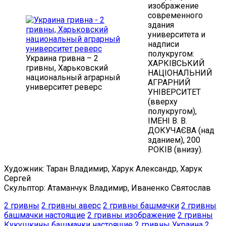
изображение
современного
здания
университета и
надписи
полукругом:
Украина гривна – 2
ХАРКІВСЬКИЙ
гривны, Харьковский
НАЦІОНАЛЬНИЙ
национальный аграрный
АГРАРНИЙ
университет реверс
УНІВЕРСИТЕТ
(вверху
полукругом),
ІМЕНІ В. В.
ДОКУЧАЄВА (над
зданием), 200
РОКІВ (внизу).
Художник: Таран Владимир, Харук Александр, Харук
Сергей
Скульптор: Атаманчук Владимир, Иваненко Святослав
2 гривны
2 гривны аверс
2 гривны башмачки
2 гривны
башмачки настоящие
2 гривны изображение
2 гривны
Кукушкины башмачки настоящие
2 гривны Украина
2