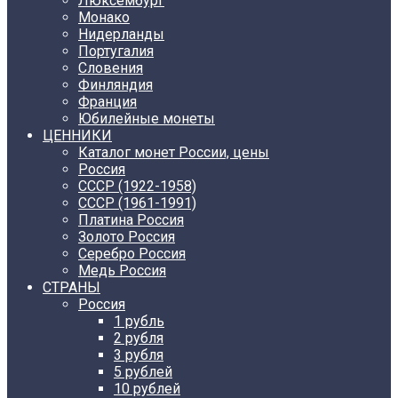
Люксембург
Монако
Нидерланды
Португалия
Словения
Финляндия
Франция
Юбилейные монеты
ЦЕННИКИ
Каталог монет России, цены
Россия
СССР (1922-1958)
CCCР (1961-1991)
Платина Россия
Золото Россия
Серебро Россия
Медь Россия
СТРАНЫ
Россия
1 рубль
2 рубля
3 рубля
5 рублей
10 рублей