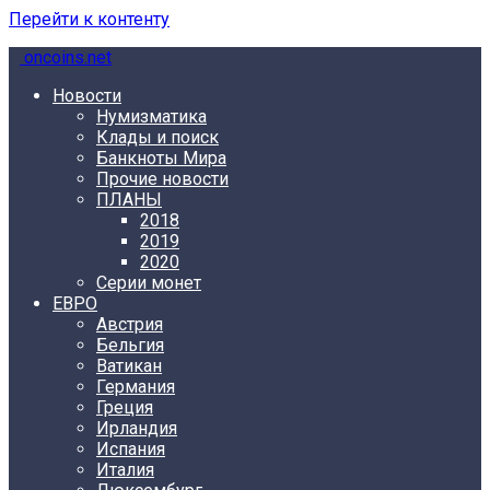
Перейти к контенту
oncoins.net
Новости
Нумизматика
Клады и поиск
Банкноты Мира
Прочие новости
ПЛАНЫ
2018
2019
2020
Серии монет
ЕВРО
Австрия
Бельгия
Ватикан
Германия
Греция
Ирландия
Испания
Италия