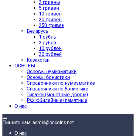
2 гривны
5 гривен
10 гривен
20 гривен
250 гривен
Беларусь
1 рубль
2 рубля
10 рублей
20 рублей
Казахстан
ОСНОВЫ
Основы нумизматики
Основы бонистики
Справочники по нумизматике
Справочники по бонистике
Тиражи (монетные дворы)
РФ юбилейные/памятные
О нас
Пишите нам: admin@oncoins.net
О нас