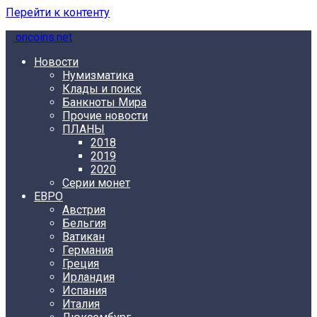
Перейти к контенту
oncoins.net
Новости
Нумизматика
Клады и поиск
Банкноты Мира
Прочие новости
ПЛАНЫ
2018
2019
2020
Серии монет
ЕВРО
Австрия
Бельгия
Ватикан
Германия
Греция
Ирландия
Испания
Италия