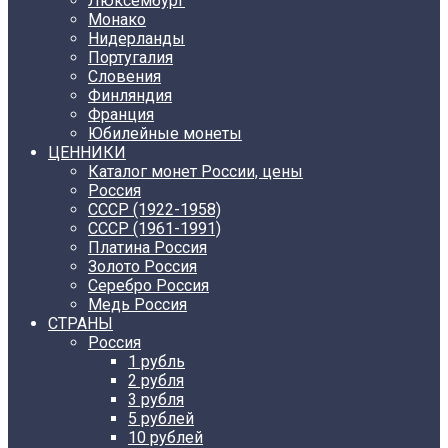
Люксембург
Монако
Нидерланды
Португалия
Словения
Финляндия
Франция
Юбилейные монеты
ЦЕННИКИ
Каталог монет России, цены
Россия
СССР (1922-1958)
CCCР (1961-1991)
Платина Россия
Золото Россия
Серебро Россия
Медь Россия
СТРАНЫ
Россия
1 рубль
2 рубля
3 рубля
5 рублей
10 рублей