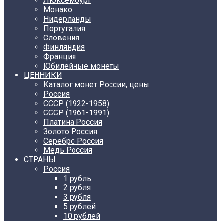
Люксембург
Монако
Нидерланды
Португалия
Словения
Финляндия
Франция
Юбилейные монеты
ЦЕННИКИ
Каталог монет России, цены
Россия
СССР (1922-1958)
CCCР (1961-1991)
Платина Россия
Золото Россия
Серебро Россия
Медь Россия
СТРАНЫ
Россия
1 рубль
2 рубля
3 рубля
5 рублей
10 рублей