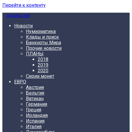
Перейти к контенту
oncoins.net
Новости
Нумизматика
Клады и поиск
Банкноты Мира
Прочие новости
ПЛАНЫ
2018
2019
2020
Серии монет
ЕВРО
Австрия
Бельгия
Ватикан
Германия
Греция
Ирландия
Испания
Италия