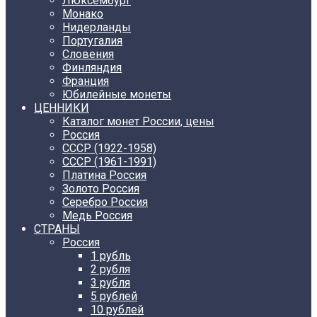
Люксембург
Монако
Нидерланды
Португалия
Словения
Финляндия
Франция
Юбилейные монеты
ЦЕННИКИ
Каталог монет России, цены
Россия
СССР (1922-1958)
CCCР (1961-1991)
Платина Россия
Золото Россия
Серебро Россия
Медь Россия
СТРАНЫ
Россия
1 рубль
2 рубля
3 рубля
5 рублей
10 рублей