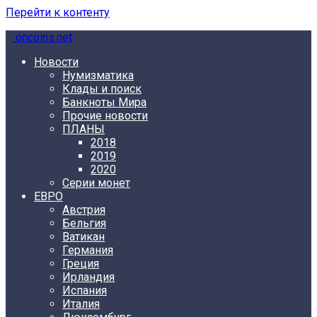
Перейти к контенту
oncoins.net
Новости
Нумизматика
Клады и поиск
Банкноты Мира
Прочие новости
ПЛАНЫ
2018
2019
2020
Серии монет
ЕВРО
Австрия
Бельгия
Ватикан
Германия
Греция
Ирландия
Испания
Италия