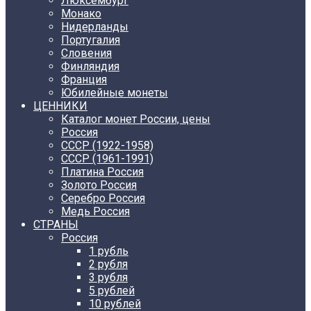
Люксембург
Монако
Нидерланды
Португалия
Словения
Финляндия
Франция
Юбилейные монеты
ЦЕННИКИ
Каталог монет России, цены
Россия
СССР (1922-1958)
CCCР (1961-1991)
Платина Россия
Золото Россия
Серебро Россия
Медь Россия
СТРАНЫ
Россия
1 рубль
2 рубля
3 рубля
5 рублей
10 рублей