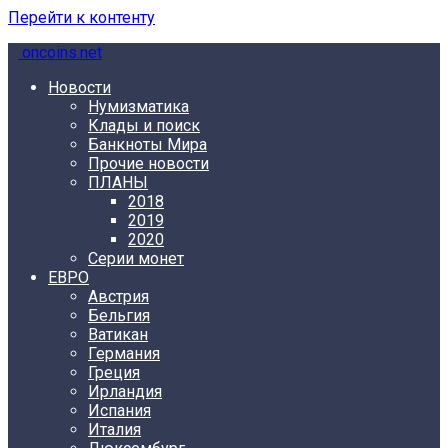
Перейти к контенту
oncoins.net
Новости
Нумизматика
Клады и поиск
Банкноты Мира
Прочие новости
ПЛАНЫ
2018
2019
2020
Серии монет
ЕВРО
Австрия
Бельгия
Ватикан
Германия
Греция
Ирландия
Испания
Италия