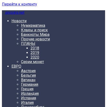
Перейти к контенту
oncoins.net
Новости
Нумизматика
Клады и поиск
Банкноты Мира
Прочие новости
ПЛАНЫ
2018
2019
2020
Серии монет
ЕВРО
Австрия
Бельгия
Ватикан
Германия
Греция
Ирландия
Испания
Италия