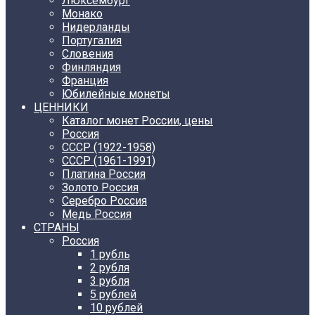
Люксембург
Монако
Нидерланды
Португалия
Словения
Финляндия
Франция
Юбилейные монеты
ЦЕННИКИ
Каталог монет России, цены
Россия
СССР (1922-1958)
CCCР (1961-1991)
Платина Россия
Золото Россия
Серебро Россия
Медь Россия
СТРАНЫ
Россия
1 рубль
2 рубля
3 рубля
5 рублей
10 рублей