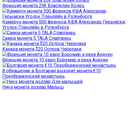
Франция монета 20€ Властелин Колец
Камерун монета 500 франков КФА Александр Герымски:
Уголок Плёнляйн в Ротенбурге
Самоа монета 5 TALA Спартанец
Канада монета $20 Остров Черепахи
Франция монета 10 евро Боромир и река Андуин
В обращение в Болгарии выходит монета €10
Преображенский монастырь
Ниуэ монета доллар Малыш