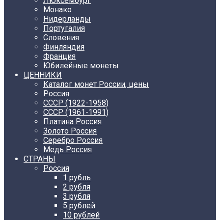
Люксембург
Монако
Нидерланды
Португалия
Словения
Финляндия
Франция
Юбилейные монеты
ЦЕННИКИ
Каталог монет России, цены
Россия
СССР (1922-1958)
CCCР (1961-1991)
Платина Россия
Золото Россия
Серебро Россия
Медь Россия
СТРАНЫ
Россия
1 рубль
2 рубля
3 рубля
5 рублей
10 рублей