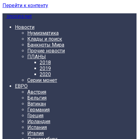
Перейти к контенту
oncoins.net
Новости
Нумизматика
Клады и поиск
Банкноты Мира
Прочие новости
ПЛАНЫ
2018
2019
2020
Серии монет
ЕВРО
Австрия
Бельгия
Ватикан
Германия
Греция
Ирландия
Испания
Италия