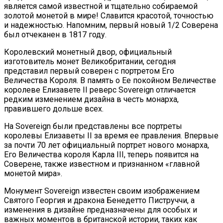
является самой известной и тщательно собираемой
золотой монетой в мире! Славится красотой, точностью
и надежностью. Напомним, первый новый 1/2 Соверена
был отчеканен в 1817 году.
Королевский монетный двор, официальный
изготовитель монет Великобритании, сегодня
представил первый соверен с портретом Его
Величества Короля. В память о Ее покойном Величестве
королеве Елизавете II реверс Sovereign отличается
редким изменением дизайна в честь монарха,
правившего дольше всех.
На Sovereign были представлены все портреты
королевы Елизаветы II за время ее правления. Впервые
за почти 70 лет официальный портрет нового монарха,
Его Величества короля Карла III, теперь появится на
Соверене, также известном и признанном «главной
монетой мира».
Монумент Sovereign известен своим изображением
Святого Георгия и дракона Бенедетто Пиструччи, а
изменения в дизайне предназначены для особых и
важных моментов в британской истории, таких как