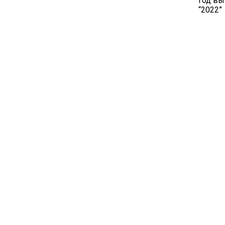
год вы
“2022”