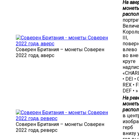
На аве
монет
распол
портре
Величе
Король
III,
повер
Соверен Британия – монеты Соверен
влево
2022 года, аверс
во вн
круге
надпи
«CHARL
• DEI • 
REX • F
DEF • »
На рев
монет
распол
в цент
изобр
Соверен Британия – монеты Соверен
герб
2022 года, реверс
внизу 