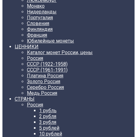
Люксембург
Монако
Нидерланды
Португалия
Словения
Финляндия
Франция
Юбилейные монеты
ЦЕННИКИ
Каталог монет России, цены
Россия
СССР (1922-1958)
CCCР (1961-1991)
Платина Россия
Золото Россия
Серебро Россия
Медь Россия
СТРАНЫ
Россия
1 рубль
2 рубля
3 рубля
5 рублей
10 рублей