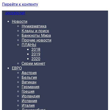
Перейти к контенту
oncoins.net
Новости
Нумизматика
Клады и поиск
Банкноты Мира
Прочие новости
ПЛАНЫ
2018
2019
2020
Серии монет
ЕВРО
Австрия
Бельгия
Ватикан
Германия
Греция
Ирландия
Испания
Италия