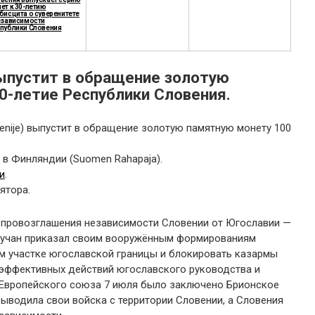
ет к 30-летию
бисцита о суверенитете
езависимости
публики Словения
выпустит в обращение золотую
0-летие Республики Словения.
venije) выпустит в обращение золотую памятную монету 100
в Финляндии (Suomen Rahapaja).
и
.
ятора.
о провозглашения независимости Словении от Югославии —
Кучан приказал своим вооружённым формированиям
ом участке югославской границы и блокировать казармы
еэффективных действий югославского руководства и
 Европейского союза 7 июля было заключено Брионское
ыводила свои войска с территории Словении, а Словения