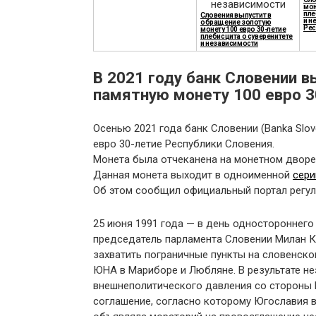
мон
пле
Словения выпустит в
и н
обращение золотую
Рес
монету 100 евро 30-летие
плебисцита о суверенитете
и независимости
В 2021 году банк Словении 
памятную монету 100 евро 3
Осенью 2021 года банк Словении (Banka Slo
евро 30-летие Республики Словения.
Монета была отчеканена на монетном дворе 
Данная монета выходит в одноименной
сери
Об этом сообщил официальный портал регул
25 июня 1991 года — в день одностороннег
председатель парламента Словении Милан 
захватить пограничные пункты на словенск
ЮНА в Мариборе и Любляне. В результате н
внешнеполитического давления со стороны
соглашение, согласно которому Югославия в