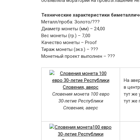
объявляла мораторий на провозглашение не
Технические характеристики биметаллич
Металл/проба: Золото/???
Диаметр монеты (мм) – 24,00
Вес монеты (гр.) – 7,00
Качество монеты – Proof
Тираж монеты (экз.) – ???
Монетный проект выполнен – ???
На аве
в центр
Словения монета 100 евро
тут же
30-летие Республики
тут же 
Словения, аверс