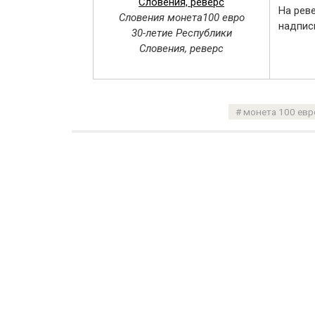
На рев
Словения монета100 евро
надпись
30-летие Республики
Словения, реверс
монета 100 евр