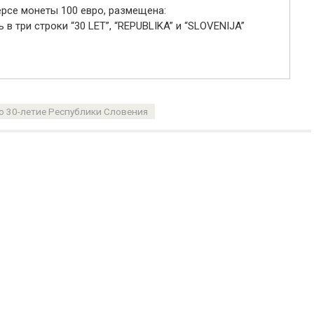
ерсе монеты 100 евро, размещена:
 в три строки “30 LET”, “REPUBLIKA” и “SLOVENIJA”
о 30-летие Республики Словения