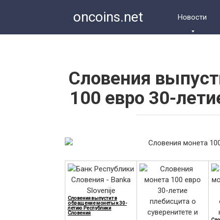
Перейти
oncoins.net
к
Новости
контенту
Словения выпуст
100 евро 30-лет
Словения выпустит в
обращение монеты к 30-
летию Республики
Словения
Сло