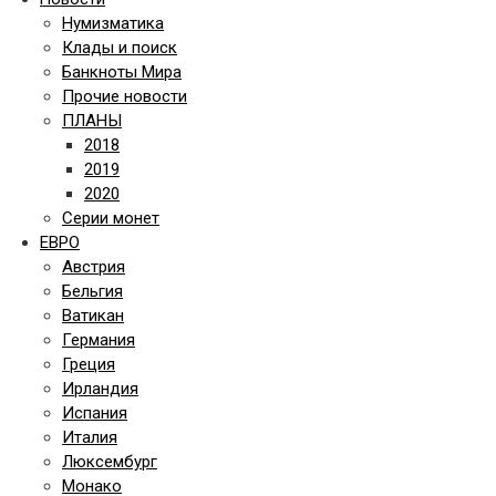
Нумизматика
Клады и поиск
Банкноты Мира
Прочие новости
ПЛАНЫ
2018
2019
2020
Серии монет
ЕВРО
Австрия
Бельгия
Ватикан
Германия
Греция
Ирландия
Испания
Италия
Люксембург
Монако