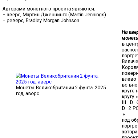
Авторами монетного проекта являются:
– аверс, Мартин Дженнингс (Martin Jennings)
– реверс, Bradley Morgan Johnson
На аве
монеты
в цент
распо
портре
Величе
Короля 
повер
влево
во вн
Монеты Великобритании 2 фунта, 2025
круге 
год, аверс
кругу 
III · D ·
D · 2 P
·»
под об
портре
автора
проект