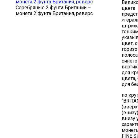
Велико
Серебряные 2 фунта Британии –
цвета
монета 2 фунта Британия, реверс
предс
«герал
штрих
тонким
указы
цвет, с
гориз
полоса
синего
верти
для кр
цвета,
для бе
по кру
“BRITA
(вверху
(внизу)
внизу 
характ
монеты
FINE S