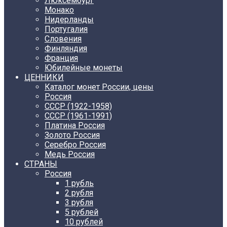
Люксембург
Монако
Нидерланды
Португалия
Словения
Финляндия
Франция
Юбилейные монеты
ЦЕННИКИ
Каталог монет России, цены
Россия
СССР (1922-1958)
CCCР (1961-1991)
Платина Россия
Золото Россия
Серебро Россия
Медь Россия
СТРАНЫ
Россия
1 рубль
2 рубля
3 рубля
5 рублей
10 рублей