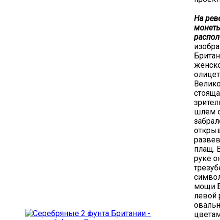
На рев
монет
распол
изобр
Британ
женск
олице
Велико
стояща
зрител
шлем с
забрал
открыв
разве
плащ. 
руке о
трезуб
симво
мощи Б
левой 
овальн
цветам