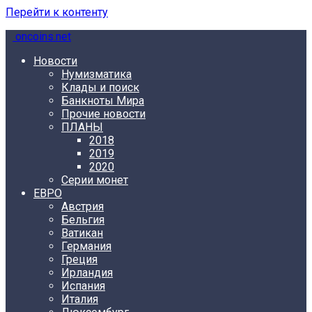
Перейти к контенту
oncoins.net
Новости
Нумизматика
Клады и поиск
Банкноты Мира
Прочие новости
ПЛАНЫ
2018
2019
2020
Серии монет
ЕВРО
Австрия
Бельгия
Ватикан
Германия
Греция
Ирландия
Испания
Италия