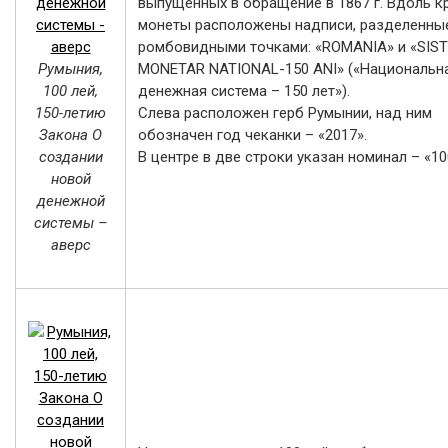
выпущенных в обращение в 1867 г. Вдоль к
монеты расположены надписи, разделенны
ромбовидными точками: «ROMANIA» и «SIS
Румыния,
MONETAR NATIONAL-150 ANI» («Национальн
100 лей,
денежная система – 150 лет»).
150-летию
Слева расположен герб Румынии, над ним
Закона О
обозначен год чеканки – «2017».
создании
В центре в две строки указан номинал – «10
новой
денежной
системы –
аверс