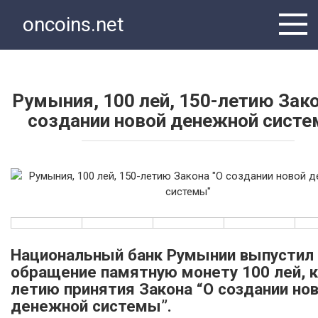
Перейти
oncoins.net
к
контенту
Румыния, 100 лей, 150-летию Зако
создании новой денежной сист
Национальный банк Румынии выпустил 
обращение памятную монету 100 лей, к
летию принятия Закона “О создании но
денежной системы”.