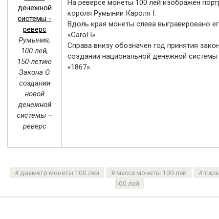
На реверсе монеты 100 лей изображен порт
короля Румынии Кароля I.
Вдоль края монеты слева выгравировано ег
«Carol I».
Румыния,
Справа внизу обозначен год принятия зако
100 лей,
создании национальной денежной системы
150-летию
«1867».
Закона О
создании
новой
денежной
системы –
реверс
диаметр монеты 100 лей
масса монеты 100 лей
тира
100 лей