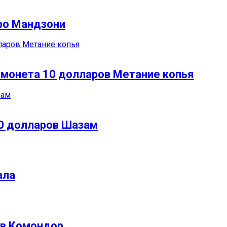
дро Мандзони
 монета 10 долларов Метание копья
50 долларов Шазам
ала
ов Комондор