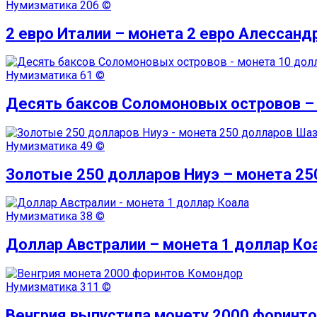
Нумизматика
206 ©
2 евро Италии – монета 2 евро Алессан
Нумизматика
61 ©
Десять баксов Соломоновых островов –
Нумизматика
49 ©
Золотые 250 долларов Ниуэ – монета 2
Нумизматика
38 ©
Доллар Австралии – монета 1 доллар Ко
Нумизматика
311 ©
Венгрия выпустила монету 2000 форинт