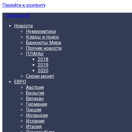
Перейти к контенту
oncoins.net
Новости
Нумизматика
Клады и поиск
Банкноты Мира
Прочие новости
ПЛАНЫ
2018
2019
2020
Серии монет
ЕВРО
Австрия
Бельгия
Ватикан
Германия
Греция
Ирландия
Испания
Италия