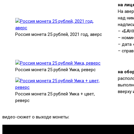
на лиц
На аве
над ни
надписи
– «БАН
Россия монета 25 рублей, 2021 год, аверс
– номи
– дата 
– спра
Россия монета 25 рублей Умка, реверс
на обо
распол
выполне
вверху 
Россия монета 25 рублей Умка + цвет,
реверс
видео-сюжет о выходе монеты: