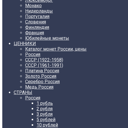
Люксембург
Монако
Нидерланды
Португалия
Словения
Финляндия
Франция
Юбилейные монеты
ЦЕННИКИ
Каталог монет России, цены
Россия
СССР (1922-1958)
CCCР (1961-1991)
Платина Россия
Золото Россия
Серебро Россия
Медь Россия
СТРАНЫ
Россия
1 рубль
2 рубля
3 рубля
5 рублей
10 рублей