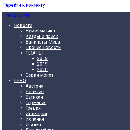
Перейти к контенту
oncoins.net
Новости
Нумизматика
Клады и поиск
Банкноты Мира
Прочие новости
ПЛАНЫ
2018
2019
2020
Серии монет
ЕВРО
Австрия
Бельгия
Ватикан
Германия
Греция
Ирландия
Испания
Италия