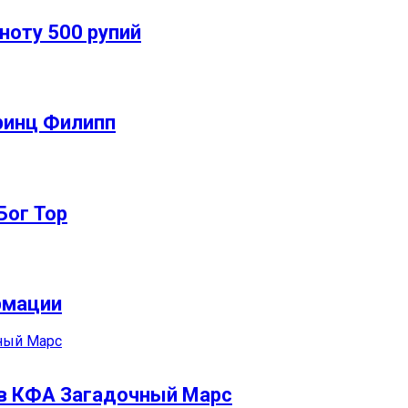
ноту 500 рупий
ринц Филипп
Бог Тор
рмации
ов КФА Загадочный Марс