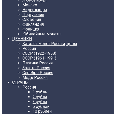
Люксембург
Монако
Нидерланды
Португалия
Словения
Финляндия
Франция
Юбилейные монеты
ЦЕННИКИ
Каталог монет России, цены
Россия
СССР (1922-1958)
CCCР (1961-1991)
Платина Россия
Золото Россия
Серебро Россия
Медь Россия
СТРАНЫ
Россия
1 рубль
2 рубля
3 рубля
5 рублей
10 рублей