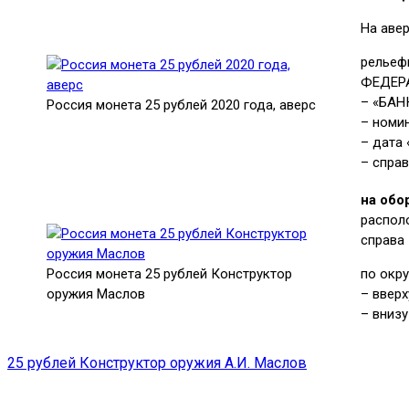
На аве
рельеф
ФЕДЕРА
– «БАН
Россия монета 25 рублей 2020 года, аверс
– номи
– дата «
– спра
на обо
распол
справа
Россия монета 25 рублей Конструктор
по окр
оружия Маслов
– ввер
– вниз
25 рублей Конструктор оружия А.И. Маслов