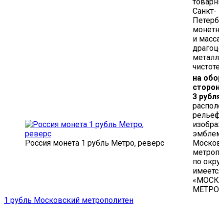
товарн
Санкт-
Петерб
монетн
и масс
драгоц
металл
чистоте
на обо
сторо
3 рубл
распо
релье
изобр
эмбле
Россия монета 1 рубль Метро, реверс
Моско
метроп
по окр
имеетс
«МОС
МЕТРО
1 рубль Московский метрополитен