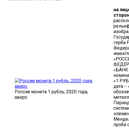
на лиц
сторо
распо
релье
изобр
Госуда
герба 
Федер
имеютс
«РОСС
ФЕДЕР
«БАНК
номина
«1 РУ
дата − 
Россия монета 1 рубль, 2020 года,
обозна
аверс
металл
Перио
систем
элемен
Мендел
проба 