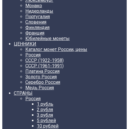
Люксембург
Монако
Нидерланды
Португалия
Словения
Финляндия
Франция
Юбилейные монеты
ЦЕННИКИ
Каталог монет России, цены
Россия
СССР (1922-1958)
CCCР (1961-1991)
Платина Россия
Золото Россия
Серебро Россия
Медь Россия
СТРАНЫ
Россия
1 рубль
2 рубля
3 рубля
5 рублей
10 рублей