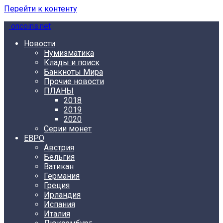
Перейти к контенту
oncoins.net
Новости
Нумизматика
Клады и поиск
Банкноты Мира
Прочие новости
ПЛАНЫ
2018
2019
2020
Серии монет
ЕВРО
Австрия
Бельгия
Ватикан
Германия
Греция
Ирландия
Испания
Италия