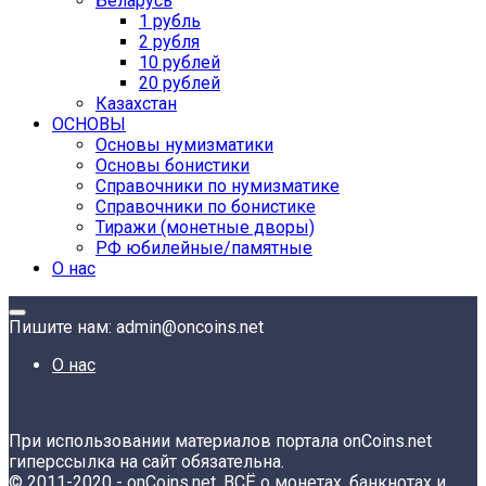
Беларусь
1 рубль
2 рубля
10 рублей
20 рублей
Казахстан
ОСНОВЫ
Основы нумизматики
Основы бонистики
Справочники по нумизматике
Справочники по бонистике
Тиражи (монетные дворы)
РФ юбилейные/памятные
О нас
Пишите нам: admin@oncoins.net
О нас
При использовании материалов портала onCoins.net
гиперссылка на сайт обязательна.
© 2011-2020 - onCoins.net. ВСЁ о монетах, банкнотах и