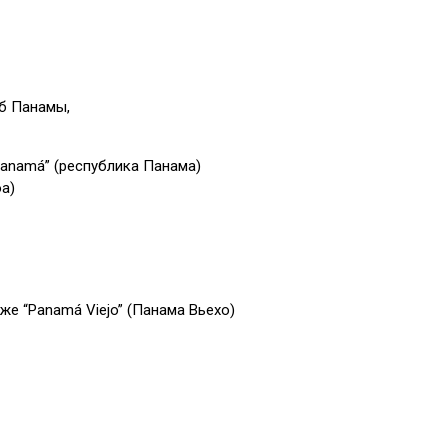
рб Панамы,
Panamá” (республика Панама)
оа)
же “Panamá Viejo” (Панама Вьехо)