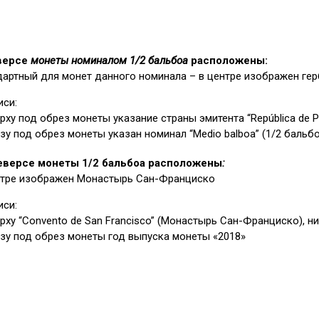
версе
монеты номиналом 1/2 бальбоа
расположены:
дартный для монет данного номинала – в центре изображен ге
иси:
ерху под обрез монеты указание страны эмитента “República de 
зу под обрез монеты указан номинал “Medio balboa” (1/2 бальб
еверсе монеты 1/2 бальбоа расположены
:
нтре изображен Монастырь Сан-Франциско
иси:
рху “Convento de San Francisco” (Монастырь Сан-Франциско), ни
изу под обрез монеты год выпуска монеты «2018»