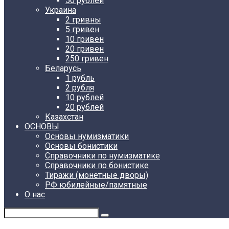
50 рублей
Украина
2 гривны
5 гривен
10 гривен
20 гривен
250 гривен
Беларусь
1 рубль
2 рубля
10 рублей
20 рублей
Казахстан
ОСНОВЫ
Основы нумизматики
Основы бонистики
Справочники по нумизматике
Справочники по бонистике
Тиражи (монетные дворы)
РФ юбилейные/памятные
О нас