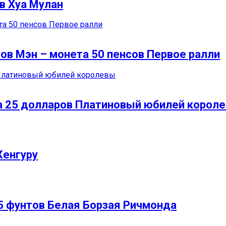
в Хуа Мулан
ов Мэн – монета 50 пенсов Первое ралли
а 25 долларов Платиновый юбилей корол
Кенгуру
5 фунтов Белая Борзая Ричмонда