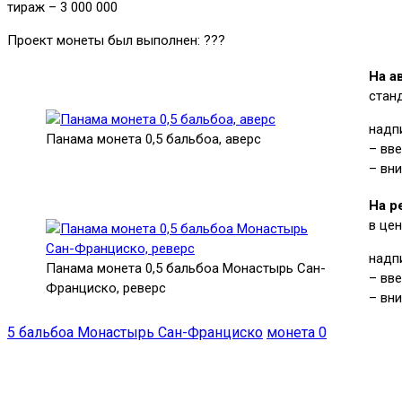
тираж – 3 000 000
Проект монеты был выполнен: ???
На а
стан
надп
Панама монета 0,5 бальбоа, аверс
– вв
– вни
На р
в це
надп
Панама монета 0,5 бальбоа Монастырь Сан-
– вве
Франциско, реверс
– вн
5 бальбоа Монастырь Сан-Франциско
монета 0