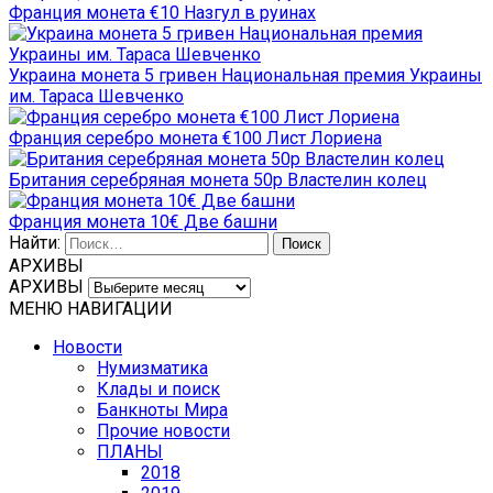
Франция монета €10 Назгул в руинах
Украина монета 5 гривен Национальная премия Украины
им. Тараса Шевченко
Франция серебро монета €100 Лист Лориена
Британия серебряная монета 50p Властелин колец
Франция монета 10€ Две башни
Найти:
АРХИВЫ
АРХИВЫ
МЕНЮ НАВИГАЦИИ
Новости
Нумизматика
Клады и поиск
Банкноты Мира
Прочие новости
ПЛАНЫ
2018