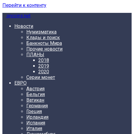
Перейти к контенту
oncoins.net
Новости
Нумизматика
Клады и поиск
Банкноты Мира
Прочие новости
ПЛАНЫ
2018
2019
2020
Серии монет
ЕВРО
Австрия
Бельгия
Ватикан
Германия
Греция
Ирландия
Испания
Италия