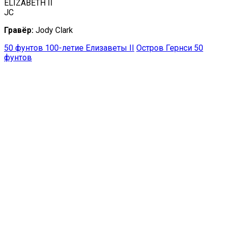
ELIZABETH II
JC
Гравёр:
Jody Clark
50 фунтов 100-летие Елизаветы II
Остров Гернси 50
фунтов