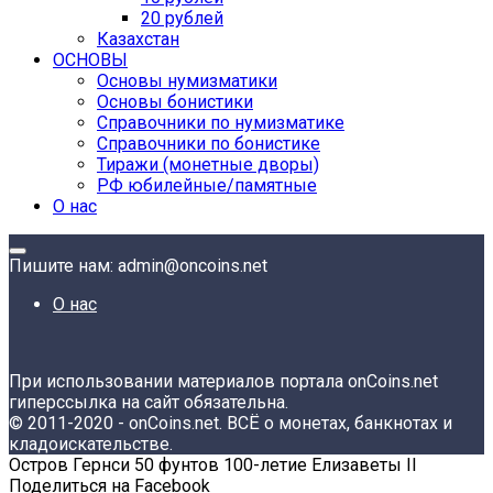
20 рублей
Казахстан
ОСНОВЫ
Основы нумизматики
Основы бонистики
Справочники по нумизматике
Справочники по бонистике
Тиражи (монетные дворы)
РФ юбилейные/памятные
О нас
Пишите нам: admin@oncoins.net
О нас
При использовании материалов портала onCoins.net
гиперссылка на сайт обязательна.
© 2011-2020 - onCoins.net. ВСЁ о монетах, банкнотах и
кладоискательстве.
Остров Гернси 50 фунтов 100-летие Елизаветы II
Поделиться на Facebook