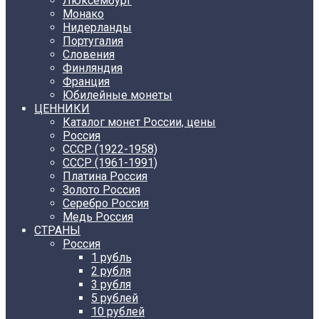
Люксембург
Монако
Нидерланды
Португалия
Словения
Финляндия
Франция
Юбилейные монеты
ЦЕННИКИ
Каталог монет России, цены
Россия
СССР (1922-1958)
CCCР (1961-1991)
Платина Россия
Золото Россия
Серебро Россия
Медь Россия
СТРАНЫ
Россия
1 рубль
2 рубля
3 рубля
5 рублей
10 рублей