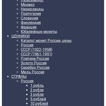
Люксембург
Монако
Нидерланды
Португалия
Словения
Финляндия
Франция
Юбилейные монеты
ЦЕННИКИ
Каталог монет России, цены
Россия
СССР (1922-1958)
CCCР (1961-1991)
Платина Россия
Золото Россия
Серебро Россия
Медь Россия
СТРАНЫ
Россия
1 рубль
2 рубля
3 рубля
5 рублей
10 рублей