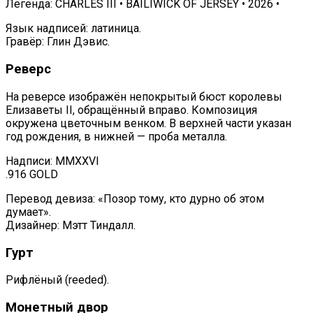
Легенда: CHARLES III • BAILIWICK OF JERSEY • 2026 •
Язык надписей: латиница.
Гравёр: Глин Дэвис.
Реверс
На реверсе изображён непокрытый бюст королевы
Елизаветы II, обращённый вправо. Композиция
окружена цветочным венком. В верхней части указан
год рождения, в нижней — проба металла.
Надписи: MMXXVI
.916 GOLD
Перевод девиза: «Позор тому, кто дурно об этом
думает».
Дизайнер: Мэтт Тиндалл.
Гурт
Рифлёный (reeded).
Монетный двор