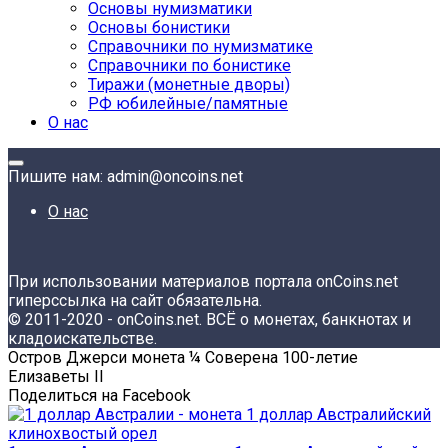
Основы нумизматики
Основы бонистики
Справочники по нумизматике
Справочники по бонистике
Тиражи (монетные дворы)
РФ юбилейные/памятные
О нас
Пишите нам: admin@oncoins.net
О нас
При использовании материалов портала onCoins.net
гиперссылка на сайт обязательна.
© 2011-2020 - onCoins.net. ВСЁ о монетах, банкнотах и
кладоискательстве.
Остров Джерси монета ¼ Соверена 100-летие
Елизаветы II
Поделиться на Facebook