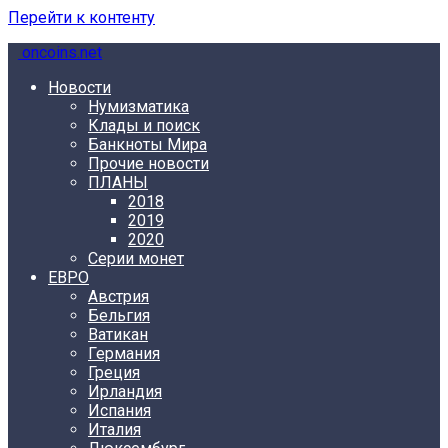
Перейти к контенту
oncoins.net
Новости
Нумизматика
Клады и поиск
Банкноты Мира
Прочие новости
ПЛАНЫ
2018
2019
2020
Серии монет
ЕВРО
Австрия
Бельгия
Ватикан
Германия
Греция
Ирландия
Испания
Италия