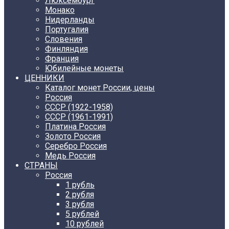
Люксембург
Монако
Нидерланды
Португалия
Словения
Финляндия
Франция
Юбилейные монеты
ЦЕННИКИ
Каталог монет России, цены
Россия
СССР (1922-1958)
CCCР (1961-1991)
Платина Россия
Золото Россия
Серебро Россия
Медь Россия
СТРАНЫ
Россия
1 рубль
2 рубля
3 рубля
5 рублей
10 рублей