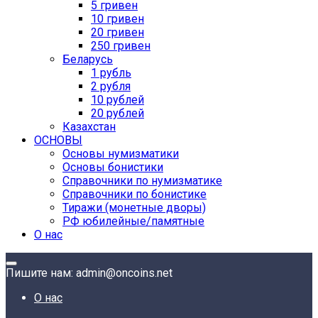
5 гривен
10 гривен
20 гривен
250 гривен
Беларусь
1 рубль
2 рубля
10 рублей
20 рублей
Казахстан
ОСНОВЫ
Основы нумизматики
Основы бонистики
Справочники по нумизматике
Справочники по бонистике
Тиражи (монетные дворы)
РФ юбилейные/памятные
О нас
Пишите нам: admin@oncoins.net
О нас