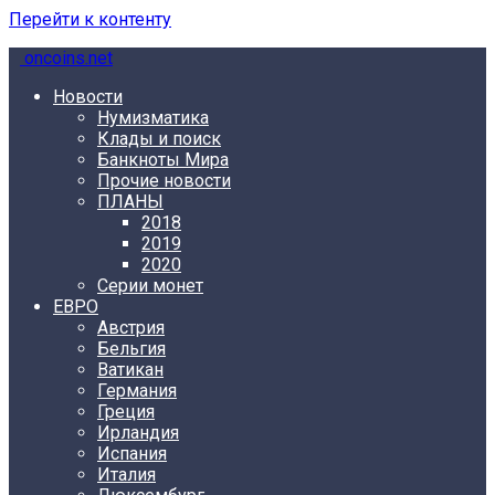
Перейти к контенту
oncoins.net
Новости
Нумизматика
Клады и поиск
Банкноты Мира
Прочие новости
ПЛАНЫ
2018
2019
2020
Серии монет
ЕВРО
Австрия
Бельгия
Ватикан
Германия
Греция
Ирландия
Испания
Италия