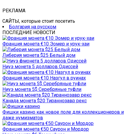
РЕКЛАМА
САЙТЫ, которые стоит посетить
Болгария на русском
ПОСЛЕДНИЕ НОВОСТИ
Франция монета €10 Эомер и урук-хаи
Либерия монета $25 Белый дом
Ниуэ монета 5 долларов Одиссей
Франция монета €10 Назгул в руинах
Ниуэ монета 5$ Серебряные туфли
Канада монета $20 Тираннозавр рекс
Фишки казино как новое поле для коллекционеров и
даже нумизматов
Франция монета €50 Саурон и Мордор