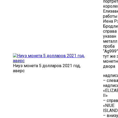
портре
корол
Елизаве
работы
Иена Р
Бродли
справа
указан
металл
проба
“Ag999”
тут же 
монетн
Ниуэ монета 5 долларов 2021 год,
двора
аверс
надписи
– слев
надпис
«ELIZA
II»
– спра
«NIUE
ISLAND
– вниз