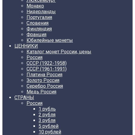
Люксембург
Монако
Нидерланды
Португалия
Словения
Финляндия
Франция
Юбилейные монеты
ЦЕННИКИ
Каталог монет России, цены
Россия
СССР (1922-1958)
CCCР (1961-1991)
Платина Россия
Золото Россия
Серебро Россия
Медь Россия
СТРАНЫ
Россия
1 рубль
2 рубля
3 рубля
5 рублей
10 рублей