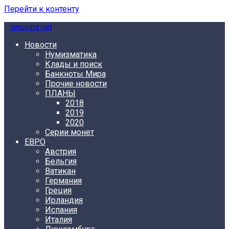
Перейти к контенту
oncoins.net
Новости
Нумизматика
Клады и поиск
Банкноты Мира
Прочие новости
ПЛАНЫ
2018
2019
2020
Серии монет
ЕВРО
Австрия
Бельгия
Ватикан
Германия
Греция
Ирландия
Испания
Италия