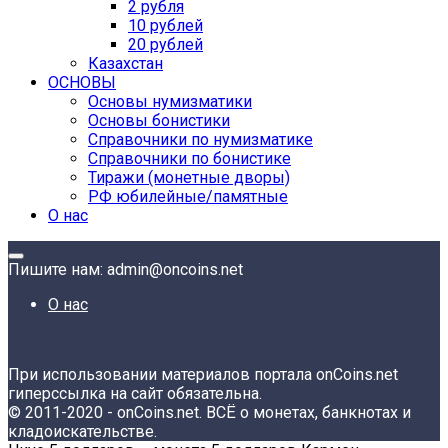
2 рубля
10 рублей
20 рублей
Казахстан
ОСНОВЫ
Основы нумизматики
Основы бонистики
Справочники по нумизматике
Справочники по бонистике
Тиражи (монетные дворы)
РФ юбилейные/памятные
О нас
Пишите нам: admin@oncoins.net
О нас
При использовании материалов портала onCoins.net
гиперссылка на сайт обязательна.
© 2011-2020 - onCoins.net. ВСЁ о монетах, банкнотах и
кладоискательстве.