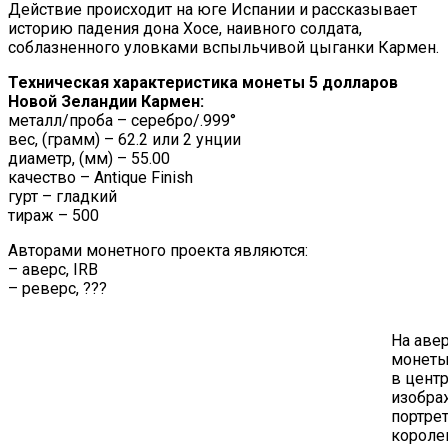
Действие происходит на юге Испании и рассказывает
историю падения дона Хосе, наивного солдата,
соблазненного уловками вспыльчивой цыганки Кармен.
Техническая характеристика монеты 5 долларов
Новой Зеландии Кармен:
металл/проба – серебро/.999°
вес, (грамм) – 62.2 или 2 унции
диаметр, (мм) – 55.00
качество – Antique Finish
гурт – гладкий
тираж – 500
Авторами монетного проекта являются:
– аверс, IRB
– реверс, ???
На аве
монеты
в цент
изобра
портре
корол