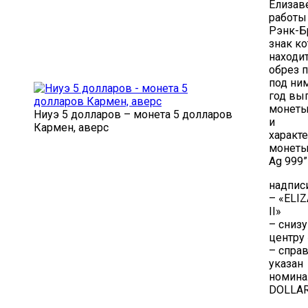
Елизаве
работы
Рэнк-Б
знак к
находит
обрез п
под ни
год вы
монеты
Ниуэ 5 долларов – монета 5 долларов
и
Кармен, аверс
характ
монеты
Ag 999”
надписи
– «ELI
II»
– снизу
центру
– спра
указан
номина
DOLLA