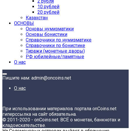
2 рубля
10 рублей
20 рублей
Казахстан
ОСНОВЫ
Основы нумизматики
Основы бонистики
Справочники по нумизматике
Справочники по бонистике
Тиражи (монетные дворы)
РФ юбилейные/памятные
О нас
Пишите нам: admin@oncoins.net
О нас
При использовании материалов портала onCoins.net
гиперссылка на сайт обязательна.
© 2011-2020 - onCoins.net. ВСЁ о монетах, банкнотах и
кладоискательстве.
На Соломоновых островах выйдет в обращение