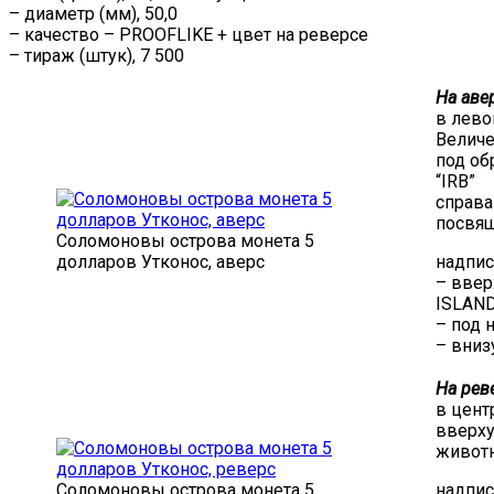
– диаметр (мм), 50,0
– качество – PROOFLIKE + цвет на реверсе
– тираж (штук), 7 500
На аве
в лево
Величе
под об
“IRB”
справа
посвящ
Соломоновы острова монета 5
долларов Утконос, аверс
надпис
– ввер
ISLAN
– под 
– вниз
На рев
в цент
вверху
живот
Соломоновы острова монета 5
надпис