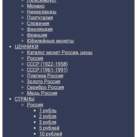
Люксембург
Монако
Нидерланды
Португалия
Словения
Финляндия
Франция
Юбилейные монеты
ЦЕННИКИ
Каталог монет России, цены
Россия
СССР (1922-1958)
CCCР (1961-1991)
Платина Россия
Золото Россия
Серебро Россия
Медь Россия
СТРАНЫ
Россия
1 рубль
2 рубля
3 рубля
5 рублей
10 рублей