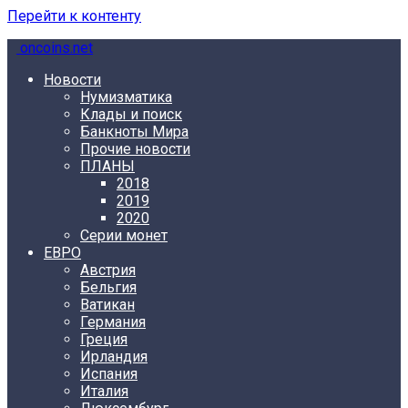
Перейти к контенту
oncoins.net
Новости
Нумизматика
Клады и поиск
Банкноты Мира
Прочие новости
ПЛАНЫ
2018
2019
2020
Серии монет
ЕВРО
Австрия
Бельгия
Ватикан
Германия
Греция
Ирландия
Испания
Италия