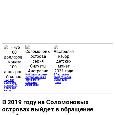
На Соломоновых
В Австралии
островах вышла
выйдет набор
серия монет
монет для
Ниуэ 100
«Силуэты
детей
долларов –
Австралии»
монета 100
долларов
Утконос
В 2019 году на Соломоновых
островах выйдет в обращение