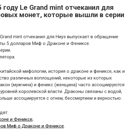
 году Le Grand mint отчеканил для
ровых монет, которые вышли в серии
 Grand mint отчеканил для Ниуэ выпускает в обращение
ты 5 долларов Миф о Драконе и Фениксе.
ерии.
лятора.
тайской мифологии, история о драконе и фениксе, как и
ство различных воплощений, некоторые из которых
акон (мужчина) и феникс (женщина) часто ассоциируются
 уровней королевской власти. Драконы связаны с водой,
ольше ассоциируется с огнем, бессмертием и верностью.
дят:
коне и Фениксе
;
ров Миф о Драконе и Фениксе
.