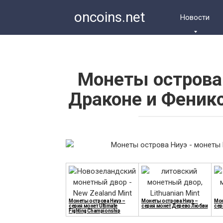
Перейти
oncoins.net
к
Новости
контенту
Монеты острова
Драконе и Феник
Монеты острова Ниуэ –
Монеты острова Ниуэ –
Мон
серия монет Ultimate
серия монет Дерево Любви
сер
Fighting Championship