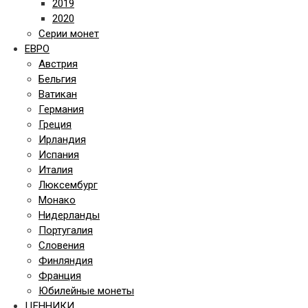
2019
2020
Серии монет
ЕВРО
Австрия
Бельгия
Ватикан
Германия
Греция
Ирландия
Испания
Италия
Люксембург
Монако
Нидерланды
Португалия
Словения
Финляндия
Франция
Юбилейные монеты
ЦЕННИКИ