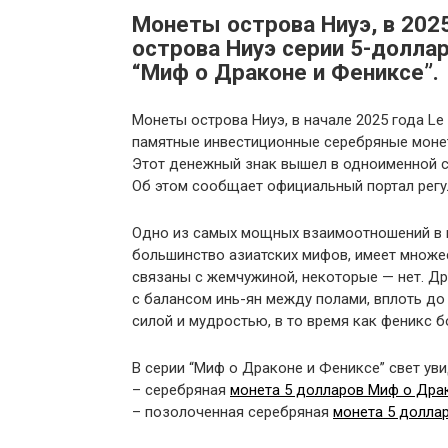
Монеты острова Ниуэ, в 2025
острова Ниуэ серии 5-долла
“Миф о Драконе и Фениксе”.
Монеты острова Ниуэ, в начале 2025 года Le
памятные инвестиционные серебряные моне
Этот денежный знак вышел в одноименной с
Об этом сообщает официальный портал регу
Одно из самых мощных взаимоотношений в ки
большинство азиатских мифов, имеет множе
связаны с жемчужиной, некоторые — нет. Др
с балансом инь-ян между полами, вплоть до
силой и мудростью, в то время как феникс б
В серии “Миф о Драконе и Фениксе” свет уви
– серебряная
монета 5 долларов Миф о Дра
– позолоченная серебряная
монета 5 долла