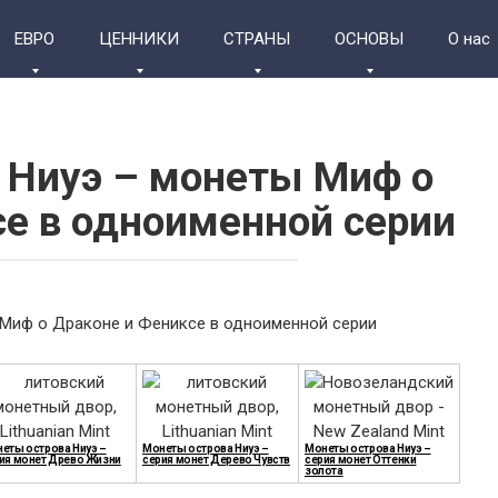
ЕВРО
ЦЕННИКИ
СТРАНЫ
ОСНОВЫ
О нас
 Ниуэ – монеты Миф о
се в одноименной серии
еты острова Ниуэ –
Монеты острова Ниуэ –
Монеты острова Ниуэ –
ия монет Древо Жизни
серия монет Дерево Чувств
серия монет Оттенки
золота