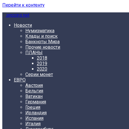
Перейти к контенту
oncoins.net
Новости
Нумизматика
Клады и поиск
Банкноты Мира
Прочие новости
ПЛАНЫ
2018
2019
2020
Серии монет
ЕВРО
Австрия
Бельгия
Ватикан
Германия
Греция
Ирландия
Испания
Италия