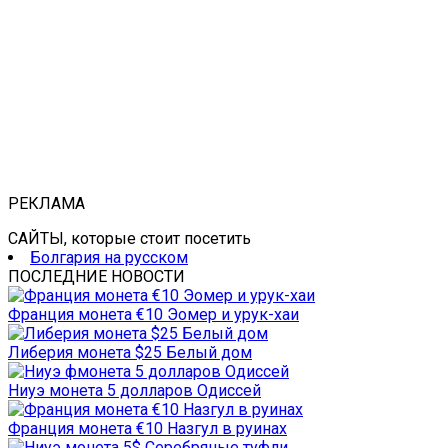
РЕКЛАМА
САЙТЫ, которые стоит посетить
Болгария на русском
ПОСЛЕДНИЕ НОВОСТИ
Франция монета €10 Эомер и урук-хаи
Либерия монета $25 Белый дом
Ниуэ монета 5 долларов Одиссей
Франция монета €10 Назгул в руинах