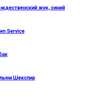
ождественский жук, синий
wn Service
бак
ильям Шекспир