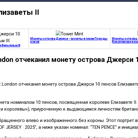
изаветы II
Монеты острова Джерси – монеты в серии Породы
Монеты острова 
коров
Королевские рез
Вильгельм III
don отчеканил монету острова Джерси 1
t London отчеканил монету острова Джерси 10 пенсов Елизаветы
нета номиналом 10 пенсов, посвященная королеве Елизавете I
и и королевы»), приуроченную к выдающимся личностям британ
бращенного влево и изображенного без короны. Этот портрет вы
OF JERSEY · 2025”, а ниже указан номинал: “TEN PENCE” и инициа