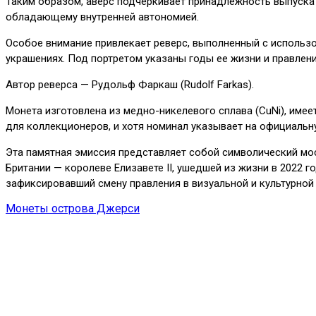
Таким образом, аверс подчеркивает принадлежность выпуска
обладающему внутренней автономией.
Особое внимание привлекает реверс, выполненный с использо
украшениях. Под портретом указаны годы ее жизни и правления:
Автор реверса — Рудольф Фаркаш (Rudolf Farkas).
Монета изготовлена из медно-никелевого сплава (CuNi), имеет
для коллекционеров, и хотя номинал указывает на официальн
Эта памятная эмиссия представляет собой символический мос
Британии — королеве Елизавете II, ушедшей из жизни в 2022 г
зафиксировавший смену правления в визуальной и культурной
Монеты острова Джерси