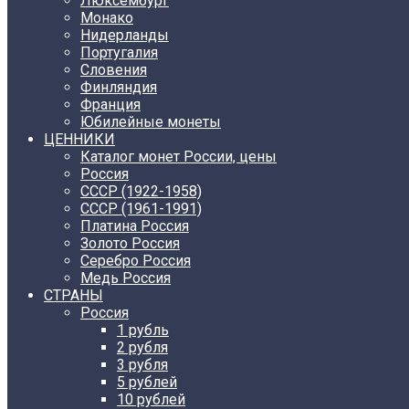
Люксембург
Монако
Нидерланды
Португалия
Словения
Финляндия
Франция
Юбилейные монеты
ЦЕННИКИ
Каталог монет России, цены
Россия
СССР (1922-1958)
CCCР (1961-1991)
Платина Россия
Золото Россия
Серебро Россия
Медь Россия
СТРАНЫ
Россия
1 рубль
2 рубля
3 рубля
5 рублей
10 рублей