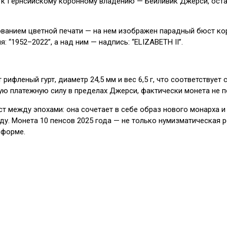
 к Гернсийскому коронному владению — Бейливик Джерси, ост
ванием цветной печати — на нем изображен парадный бюст кор
 “1952–2022”, а над ним — надпись: “ELIZABETH II”.
 рифленый гурт, диаметр 24,5 мм и вес 6,5 г, что соответствуе
ую платежную силу в пределах Джерси, фактически монета не 
т между эпохами: она сочетает в себе образ нового монарха и
оду. Монета 10 пенсов 2025 года — не только нумизматическая 
 форме.