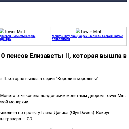
Джерси – монеты в серии
Монеты Острова Джерси – монеты в серии Святые
иденции
покровители
0 пенсов Елизаветы II, которая вышла в
 II, которая вышла в серии “Короли и королевы”.
I. Монета отчеканена лондонским монетным двором Tower Mint
ской монархии.
полнен по проекту Глина Дэвиса (Glyn Davies). Вокруг
лы гравера — GD.