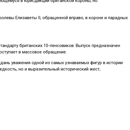
ающемуся в юрисдикции британской короны, но
олевы Елизаветы II, обращенной вправо, в короне и парадных
т стандарту британских 10-пенсовиков. Выпуск предназначен
поступает в массовое обращение.
 дань уважения одной из самых узнаваемых фигур в истории
редкость, но и выразительный исторический жест,