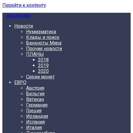
Перейти к контенту
oncoins.net
Новости
Нумизматика
Клады и поиск
Банкноты Мира
Прочие новости
ПЛАНЫ
2018
2019
2020
Серии монет
ЕВРО
Австрия
Бельгия
Ватикан
Германия
Греция
Ирландия
Испания
Италия