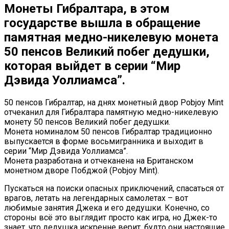
Монеты Гибралтара, в этом
государстве вышла в обращение
памятная медно-никелевую монета
50 пенсов Великий побег дедушки,
которая выйдет в серии “Мир
Дэвида Уоллиамса”.
50 пенсов Гибралтар, на днях монетный двор Pobjoy Mint
отчеканил для Гибралтара памятную медно-никелевую
монету 50 пенсов Великий побег дедушки.
Монета номиналом 50 пенсов Гибралтар традиционно
выпускается в форме восьмигранника и выходит в
серии “Мир Дэвида Уоллиамса”.
Монета разработана и отчеканена на Британском
монетном дворе Побджой (Pobjoy Mint).
Пускаться на поиски опасных приключений, спасаться от
врагов, летать на легендарных самолетах – вот
любимые занятия Джека и его дедушки. Конечно, со
стороны всё это выглядит просто как игра, но Джек-то
знает, что дедушка искренне верит, будто они настоящие