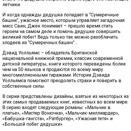
летчики.
И когда однажды дедушка попадает в “Сумеречные
башни”, ужасное место, которым управляет загадочная
мисс Свин, Джек понимает – пришло время стать
героем на самом деле и помочь дедушке совершить
великий побег! Ведь только так можно разоблачить
злодеев из “Сумеречных башен”…
Дэвид Уолльямс – обладатель Британской
национальной книжной премии, классик современной
детской литературы, книги которого переведены более
чем на 50 языков и продаются по всему миру
многомиллионными тиражами. Истории Дэвида
Уолльямса помогают преодолеть страхи и поверить в
собственные силы.
В серии представлены дизайны, взятые из некоторых из
этих самых продаваемых книг, известных во всем мире.
В серию входят следующие романы: «Мальчик в
платье», «Мистер Вонючка», «Мальчик-миллиардер»,
«Бабушка-гангста», «Ратбургер», «Ужасная тетя» и
«Большой побег дедушки».