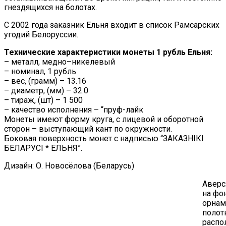
гнездящихся на болотах.
С 2002 года заказник Ельня входит в список Рамсарских
угодий Белоруссии.
Технические характеристики монеты 1 рубль Ельня:
– металл, медно–никелевый
– номинал, 1 рубль
– вес, (грамм) – 13.16
– диаметр, (мм) – 32.0
– тираж, (шт) – 1 500
– качество исполнения – “пруф-лайк
Монеты имеют форму круга, с лицевой и оборотной
сторон – выступающий кант по окружности.
Боковая поверхность монет с надписью “ЗАКАЗНІКІ
БЕЛАРУСІ * ЕЛЬНЯ”.
Дизайн: О. Новосёлова (Беларусь)
Аверс
на фо
орнам
полот
распо