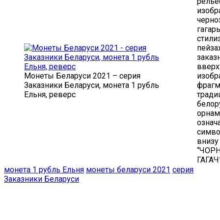
релье
изобр
черно
гагар
стили
пейза
заказн
вверх
Монеты Беларуси 2021 – серия
изобр
Заказники Беларуси, монета 1 рубль
фрагм
Ельня, реверс
тради
белор
орнам
означ
симво
внизу
“ЧОР
ГАГАЧ”
монета 1 рубль Ельня
монеты беларуси 2021
серия
Заказники Беларуси