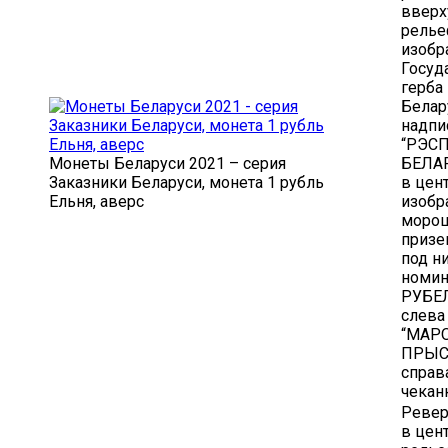
вверх
релье
изобр
Госуд
герба
Белар
надпи
“РЭС
Монеты Беларуси 2021 – серия
БЕЛАР
Заказники Беларуси, монета 1 рубль
в цен
Ельня, аверс
изобр
моро
призе
под н
номина
РУБЕЛ
слева
“МАР
ПРЫС
справ
чеканк
Ревер
в цен