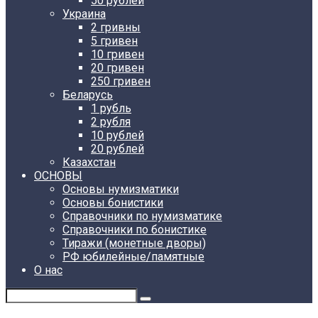
50 рублей
Украина
2 гривны
5 гривен
10 гривен
20 гривен
250 гривен
Беларусь
1 рубль
2 рубля
10 рублей
20 рублей
Казахстан
ОСНОВЫ
Основы нумизматики
Основы бонистики
Справочники по нумизматике
Справочники по бонистике
Тиражи (монетные дворы)
РФ юбилейные/памятные
О нас