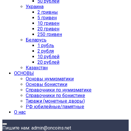
50 рублей
Украина
2 гривны
5 гривен
10 гривен
20 гривен
250 гривен
Беларусь
1 рубль
2 рубля
10 рублей
20 рублей
Казахстан
ОСНОВЫ
Основы нумизматики
Основы бонистики
Справочники по нумизматике
Справочники по бонистике
Тиражи (монетные дворы)
РФ юбилейные/памятные
О нас
Пишите нам: admin@oncoins.net