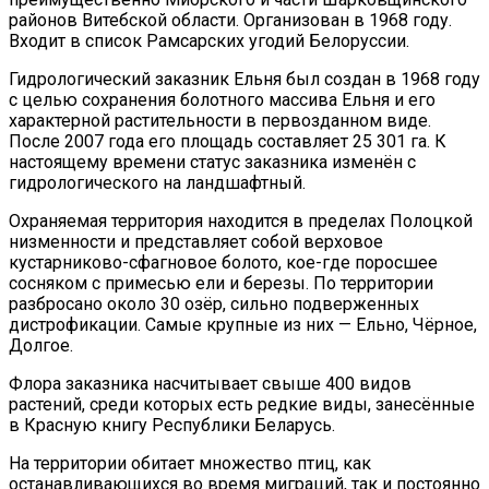
районов Витебской области. Организован в 1968 году.
Входит в список Рамсарских угодий Белоруссии.
Гидрологический заказник Ельня был создан в 1968 году
с целью сохранения болотного массива Ельня и его
характерной растительности в первозданном виде.
После 2007 года его площадь составляет 25 301 га. К
настоящему времени статус заказника изменён с
гидрологического на ландшафтный.
Охраняемая территория находится в пределах Полоцкой
низменности и представляет собой верховое
кустарниково-сфагновое болото, кое-где поросшее
сосняком с примесью ели и березы. По территории
разбросано около 30 озёр, сильно подверженных
дистрофикации. Самые крупные из них — Ельно, Чёрное,
Долгое.
Флора заказника насчитывает свыше 400 видов
растений, среди которых есть редкие виды, занесённые
в Красную книгу Республики Беларусь.
На территории обитает множество птиц, как
останавливающихся во время миграций, так и постоянно