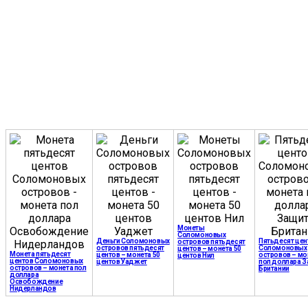
Монеты
Соломоновых
Деньги Соломоновых
Пятьдесят цен
островов пятьдесят
островов пятьдесят
Соломоновых
центов – монета 50
Монета пятьдесят
центов – монета 50
островов – мо
центов Нил
центов Соломоновых
центов Уаджет
пол доллара 
островов – монета пол
Британии
доллара
Освобождение
Нидерландов