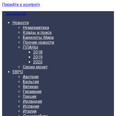
Перейти к контенту
oncoins.net
Новости
Нумизматика
Клады и поиск
Банкноты Мира
Прочие новости
ПЛАНЫ
2018
2019
2020
Серии монет
ЕВРО
Австрия
Бельгия
Ватикан
Германия
Греция
Ирландия
Испания
Италия