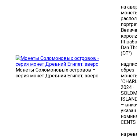
на аве
монет
распол
портре
Величе
королz
III раб
Dan Th
(DT”)
надпис
Монеты Соломоновых островов –
обрез
серия монет Древний Египет, аверс
монет
“CHARLE
2024 ·
SOLO
ISLAN
– вниз
указан
номина
CENTS 
на рев