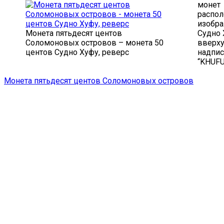
монет
распол
изобр
Монета пятьдесят центов
Судно 
Соломоновых островов – монета 50
вверх
центов Судно Хуфу, реверс
надпи
“KHUFU
Монета пятьдесят центов Соломоновых островов