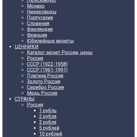
Люксембург
Монако
Нидерланды
Португалия
Словения
Финляндия
Франция
Юбилейные монеты
ЦЕННИКИ
Каталог монет России, цены
Россия
СССР (1922-1958)
CCCР (1961-1991)
Платина Россия
Золото Россия
Серебро Россия
Медь Россия
СТРАНЫ
Россия
1 рубль
2 рубля
3 рубля
5 рублей
10 рублей