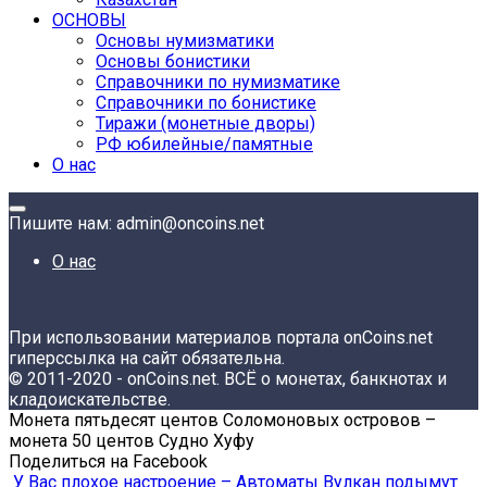
ОСНОВЫ
Основы нумизматики
Основы бонистики
Справочники по нумизматике
Справочники по бонистике
Тиражи (монетные дворы)
РФ юбилейные/памятные
О нас
Пишите нам: admin@oncoins.net
О нас
При использовании материалов портала onCoins.net
гиперссылка на сайт обязательна.
© 2011-2020 - onCoins.net. ВСЁ о монетах, банкнотах и
кладоискательстве.
Монета пятьдесят центов Соломоновых островов –
монета 50 центов Судно Хуфу
Поделиться на Facebook
У Вас плохое настроение – Автоматы Вулкан подымут